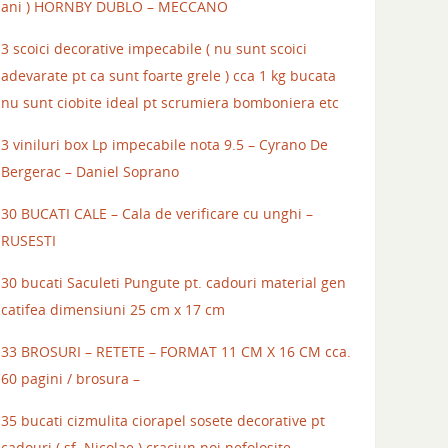
ani ) HORNBY DUBLO – MECCANO
3 scoici decorative impecabile ( nu sunt scoici
adevarate pt ca sunt foarte grele ) cca 1 kg bucata
nu sunt ciobite ideal pt scrumiera bomboniera etc
3 viniluri box Lp impecabile nota 9.5 – Cyrano De
Bergerac – Daniel Soprano
30 BUCATI CALE – Cala de verificare cu unghi –
RUSESTI
30 bucati Saculeti Pungute pt. cadouri material gen
catifea dimensiuni 25 cm x 17 cm
33 BROSURI – RETETE – FORMAT 11 CM X 16 CM cca.
60 pagini / brosura –
35 bucati cizmulita ciorapel sosete decorative pt
cadouri ( sf. Nicolae ) craciun noi nefolosite