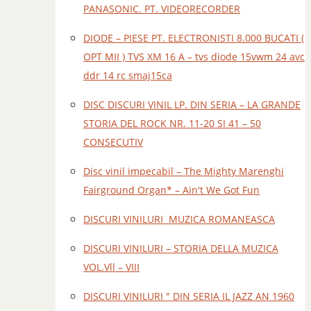
PANASONIC. PT. VIDEORECORDER
DIODE – PIESE PT. ELECTRONISTI 8.000 BUCATI (
OPT MII ) TVS XM 16 A – tvs diode 15vwm 24 avc
ddr 14 rc smaj15ca
DISC DISCURI VINIL LP. DIN SERIA – LA GRANDE
STORIA DEL ROCK NR. 11-20 SI 41 – 50
CONSECUTIV
Disc vinil impecabil – The Mighty Marenghi
Fairground Organ* – Ain't We Got Fun
DISCURI VINILURI MUZICA ROMANEASCA
DISCURI VINILURI – STORIA DELLA MUZICA
VOL.Vll – VIII
DISCURI VINILURI " DIN SERIA IL JAZZ AN 1960