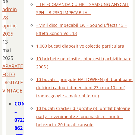
de
– TELECOMANDA CU FIR – SAMSUNG ANYCALL
admin
SPH – B 2350 IMPECABILA –
28
aprilie
– vinil disc impecabil LP. – Sound Effects 13 –
2025
Effetti Sonori Vol. 13
13
1.000 bucati diapozitive colectie particulara
mai
2025
10 brichete nefolosite chinezesti ( achizitionate
APARATE
2005 )
FOTO
10 bucati – pungute HALLOWEEN pt. bomboane
DIGITALE
dulciuri cadouri dimensiuni 23 cm x 10 cm (
VINTAGE
tradus google – material fetru )
CONTACT
10 bucati Cracker dispozitiv pt. umflat baloane
–
party – evenimente zi onomastica – nunti –
0727
botezuri + 20 bucati capsule
862