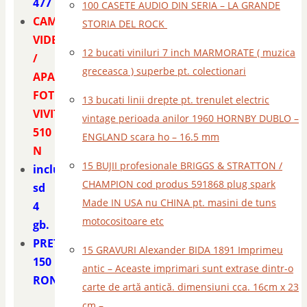
477
100 CASETE AUDIO DIN SERIA – LA GRANDE
CAMERA
STORIA DEL ROCK
VIDEO
12 bucati viniluri 7 inch MARMORATE ( muzica
/
greceasca ) superbe pt. colectionari
APARAT
FOTO
13 bucati linii drepte pt. trenulet electric
VIVITAR
vintage perioada anilor 1960 HORNBY DUBLO –
510
ENGLAND scara ho – 16.5 mm
N
15 BUJII profesionale BRIGGS & STRATTON /
include
CHAMPION cod produs 591868 plug spark
sd
Made IN USA nu CHINA pt. masini de tuns
4
motocositoare etc
gb.
PRET
15 GRAVURI Alexander BIDA 1891 Imprimeu
150
antic – Aceaste imprimari sunt extrase dintr-o
RON
carte de artă antică. dimensiuni cca. 16cm x 23
cm –