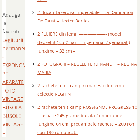
2 Bucati Laserdisc impecabile – La Damnation
Adaugă
De Faust – Hector Berlioz
la
favorite
2 FLUIERE din lemn ——————- model
Legătură
deosebit ( cu 2 nari – ingemanat / gemanat )
permanentă
.
lungime – 32 cm –
«
2 FOTOGRAFII – REGELE FERDINAND 1 – REGINA
EXPONOMETRE
MARIA
PT.
APARATE
2 rachete tenis camp romanesti din lemn
FOTO
colectie REGHIN
VINTAGE
BUSOLA
2 rachete tenis camp ROSSIGNOL PROGRESS 10
BUSOLE
f. usoare 245 grame bucata / impecabile
VINTAGE
lungime 64 cm. pret ambele rachete – 200 ron
»
sau 130 ron bucata