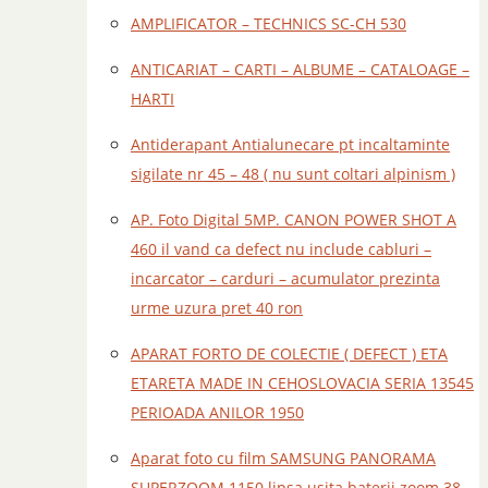
AMPLIFICATOR – TECHNICS SC-CH 530
ANTICARIAT – CARTI – ALBUME – CATALOAGE –
HARTI
Antiderapant Antialunecare pt incaltaminte
sigilate nr 45 – 48 ( nu sunt coltari alpinism )
AP. Foto Digital 5MP. CANON POWER SHOT A
460 il vand ca defect nu include cabluri –
incarcator – carduri – acumulator prezinta
urme uzura pret 40 ron
APARAT FORTO DE COLECTIE ( DEFECT ) ETA
ETARETA MADE IN CEHOSLOVACIA SERIA 13545
PERIOADA ANILOR 1950
Aparat foto cu film SAMSUNG PANORAMA
SUPERZOOM 1150 lipsa usita baterii zoom 38 –