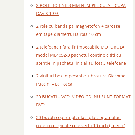
2 ROLE BOBINE 8 MM FILM PELICULA – CUPA
DAVIS 1976
2 role cu banda pt. magnetofon + carcase
emitape diametrul la rola 10 cm –
2 telefoane ( fara fir impecabile MOTOROLA
model ME4052-3 pachetul contine cititi cu
atentie in pachetul initial au fost 3 telefoane
2 viniluri box impecabile + brosura Giacomo
Puccini – La Tosca
20 BUCATI – VCD. VIDEO CD. NU SUNT FORMAT
DVD.
20 bucati coperti pt. placi placa gramofon
patefon originale cele vechi 10 inch ( medii )