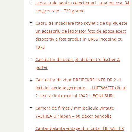
cadou unic pentru colecționari. lungime cca. 34
cm greutate – 720 grame
Cadru de incadrare foto sovietic de tip RK este
un accesoriu de laborator foto de epoca acest
dispozitiv a fost produs in URSS incepind cu
1973
Calculator de debit pt. debimetre fischer &
porter
Calculator de zbor DREIECKREHNER DR 2 al
fortelor aeriene germane — LUFTWAFFE din al
2 -lea razboi mondial 1942 + BONUSURI
Camera de filmat 8 mm pelicula vintage
YASHICA UP japan – pt. decor panoplie
Cantar balanta vintage din fonta THE SALTER