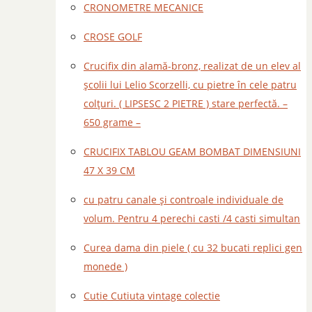
CRONOMETRE MECANICE
CROSE GOLF
Crucifix din alamă-bronz, realizat de un elev al
școlii lui Lelio Scorzelli, cu pietre în cele patru
colțuri. ( LIPSESC 2 PIETRE ) stare perfectă. –
650 grame –
CRUCIFIX TABLOU GEAM BOMBAT DIMENSIUNI
47 X 39 CM
cu patru canale și controale individuale de
volum. Pentru 4 perechi casti /4 casti simultan
Curea dama din piele ( cu 32 bucati replici gen
monede )
Cutie Cutiuta vintage colectie