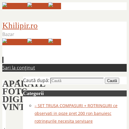
Khilipir.ro
Bazar
Sari la conținut
Caută după:
APARATE
Caută
FOTO
Categorii
DIGITALE
VINTAGE
– SET TRUSA COMPASURI + ROTRINGURI ce
observati in poze pret 200 ron banuiesc
rotringurile necesita servisare