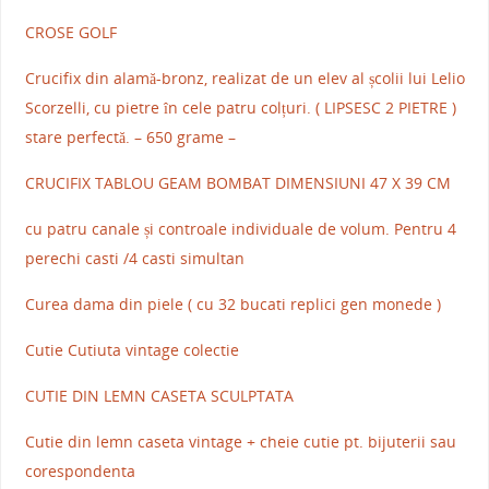
CROSE GOLF
Crucifix din alamă-bronz, realizat de un elev al școlii lui Lelio
Scorzelli, cu pietre în cele patru colțuri. ( LIPSESC 2 PIETRE )
stare perfectă. – 650 grame –
CRUCIFIX TABLOU GEAM BOMBAT DIMENSIUNI 47 X 39 CM
cu patru canale și controale individuale de volum. Pentru 4
perechi casti /4 casti simultan
Curea dama din piele ( cu 32 bucati replici gen monede )
Cutie Cutiuta vintage colectie
CUTIE DIN LEMN CASETA SCULPTATA
Cutie din lemn caseta vintage + cheie cutie pt. bijuterii sau
corespondenta