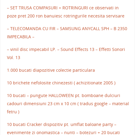
– SET TRUSA COMPASURI + ROTRINGURI ce observati in
poze pret 200 ron banuiesc rotringurile necesita servisare
– TELECOMANDA CU FIR – SAMSUNG ANYCALL SPH – B 2350
IMPECABILA –
– vinil disc impecabil LP. – Sound Effects 13 – Effetti Sonori
Vol. 13
1.000 bucati diapozitive colectie particulara
10 brichete nefolosite chinezesti ( achizitionate 2005 )
10 bucati – pungute HALLOWEEN pt. bomboane dulciuri
cadouri dimensiuni 23 cm x 10 cm ( tradus google – material
fetru )
10 bucati Cracker dispozitiv pt. umflat baloane party –
evenimente zi onomastica – nunti – botezuri + 20 bucati