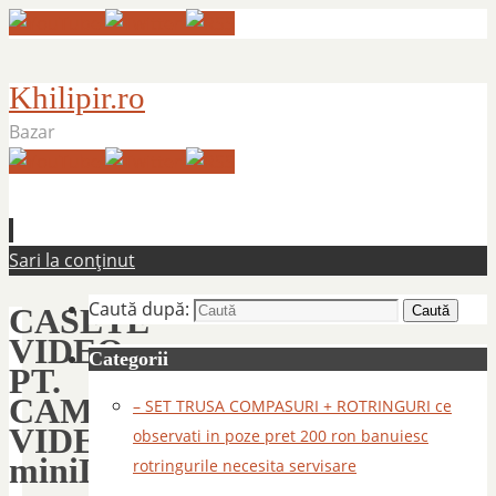
Khilipir.ro
Bazar
Sari la conținut
Caută după:
CASETE
Caută
VIDEO
Categorii
PT.
CAMERE
– SET TRUSA COMPASURI + ROTRINGURI ce
VIDEO
observati in poze pret 200 ron banuiesc
miniDV
rotringurile necesita servisare