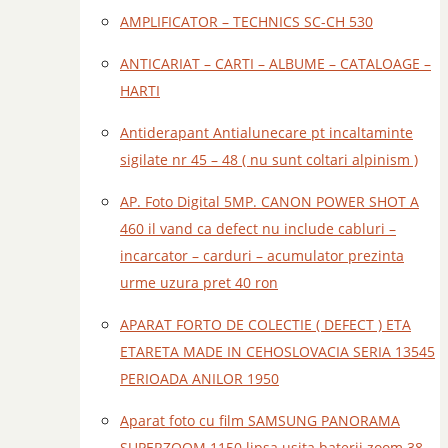
AMPLIFICATOR – TECHNICS SC-CH 530
ANTICARIAT – CARTI – ALBUME – CATALOAGE –
HARTI
Antiderapant Antialunecare pt incaltaminte
sigilate nr 45 – 48 ( nu sunt coltari alpinism )
AP. Foto Digital 5MP. CANON POWER SHOT A
460 il vand ca defect nu include cabluri –
incarcator – carduri – acumulator prezinta
urme uzura pret 40 ron
APARAT FORTO DE COLECTIE ( DEFECT ) ETA
ETARETA MADE IN CEHOSLOVACIA SERIA 13545
PERIOADA ANILOR 1950
Aparat foto cu film SAMSUNG PANORAMA
SUPERZOOM 1150 lipsa usita baterii zoom 38 –