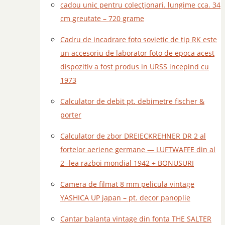
cadou unic pentru colecționari. lungime cca. 34
cm greutate – 720 grame
Cadru de incadrare foto sovietic de tip RK este
un accesoriu de laborator foto de epoca acest
dispozitiv a fost produs in URSS incepind cu
1973
Calculator de debit pt. debimetre fischer &
porter
Calculator de zbor DREIECKREHNER DR 2 al
fortelor aeriene germane — LUFTWAFFE din al
2 -lea razboi mondial 1942 + BONUSURI
Camera de filmat 8 mm pelicula vintage
YASHICA UP japan – pt. decor panoplie
Cantar balanta vintage din fonta THE SALTER