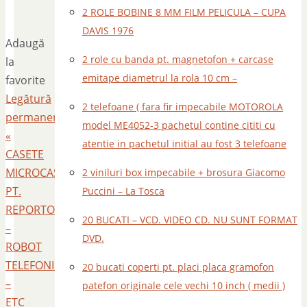
2 ROLE BOBINE 8 MM FILM PELICULA – CUPA
DAVIS 1976
Adaugă
2 role cu banda pt. magnetofon + carcase
la
emitape diametrul la rola 10 cm –
favorite
Legătură
2 telefoane ( fara fir impecabile MOTOROLA
permanentă
.
model ME4052-3 pachetul contine cititi cu
«
atentie in pachetul initial au fost 3 telefoane
CASETE
MICROCASETE
2 viniluri box impecabile + brosura Giacomo
PT.
Puccini – La Tosca
REPORTOFON
20 BUCATI – VCD. VIDEO CD. NU SUNT FORMAT
–
DVD.
ROBOT
TELEFONIC
20 bucati coperti pt. placi placa gramofon
–
patefon originale cele vechi 10 inch ( medii )
ETC