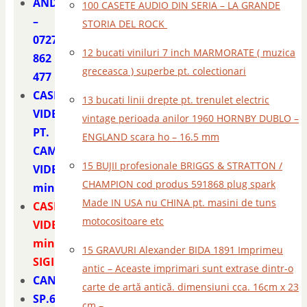
ANDREI
100 CASETE AUDIO DIN SERIA – LA GRANDE
–
STORIA DEL ROCK
0727
12 bucati viniluri 7 inch MARMORATE ( muzica
862
greceasca ) superbe pt. colectionari
477
CASETE
13 bucati linii drepte pt. trenulet electric
VIDEO
vintage perioada anilor 1960 HORNBY DUBLO –
PT.
ENGLAND scara ho – 16.5 mm
CAMERE
15 BUJII profesionale BRIGGS & STRATTON /
VIDEO
CHAMPION cod produs 591868 plug spark
miniDV
Made IN USA nu CHINA pt. masini de tuns
CASETA
motocositoare etc
VIDEO
miniDV
15 GRAVURI Alexander BIDA 1891 Imprimeu
SIGILATA
antic – Aceaste imprimari sunt extrase dintr-o
CANON
carte de artă antică. dimensiuni cca. 16cm x 23
SP.60
cm –