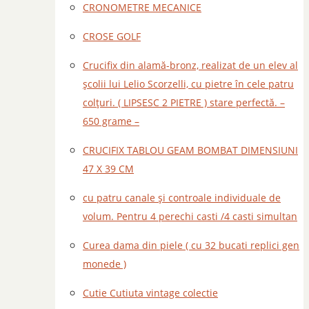
CRONOMETRE MECANICE
CROSE GOLF
Crucifix din alamă-bronz, realizat de un elev al
școlii lui Lelio Scorzelli, cu pietre în cele patru
colțuri. ( LIPSESC 2 PIETRE ) stare perfectă. –
650 grame –
CRUCIFIX TABLOU GEAM BOMBAT DIMENSIUNI
47 X 39 CM
cu patru canale și controale individuale de
volum. Pentru 4 perechi casti /4 casti simultan
Curea dama din piele ( cu 32 bucati replici gen
monede )
Cutie Cutiuta vintage colectie