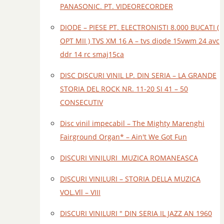
PANASONIC. PT. VIDEORECORDER
DIODE – PIESE PT. ELECTRONISTI 8.000 BUCATI (
OPT MII ) TVS XM 16 A – tvs diode 15vwm 24 avc
ddr 14 rc smaj15ca
DISC DISCURI VINIL LP. DIN SERIA – LA GRANDE
STORIA DEL ROCK NR. 11-20 SI 41 – 50
CONSECUTIV
Disc vinil impecabil – The Mighty Marenghi
Fairground Organ* – Ain't We Got Fun
DISCURI VINILURI MUZICA ROMANEASCA
DISCURI VINILURI – STORIA DELLA MUZICA
VOL.Vll – VIII
DISCURI VINILURI " DIN SERIA IL JAZZ AN 1960