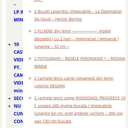
–
2 Bucati Laserdisc impecabile – La Damnation
LP.90
De Faust – Hector Berlioz
MIN
2 FLUIERE din lemn ——————- model
deosebit ( cu 2 nari – ingemanat / gemanat )
10
lungime – 32 cm –
CASETE
2 FOTOGRAFII – REGELE FERDINAND 1 – REGINA
VIDEO
MARIA
PT.
CAMERE
2 rachete tenis camp romanesti din lemn
VIDEO
colectie REGHIN
miniDV
SECOND
2 rachete tenis camp ROSSIGNOL PROGRESS 10
NU
f. usoare 245 grame bucata / impecabile
CUNOSC
lungime 64 cm. pret ambele rachete – 200 ron
CONTINUTUL
sau 130 ron bucata