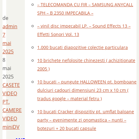
– TELECOMANDA CU FIR – SAMSUNG ANYCALL
SPH – B 2350 IMPECABILA –
de
admin
– vinil disc impecabil LP. – Sound Effects 13 –
7
Effetti Sonori Vol. 13
mai
1.000 bucati diapozitive colectie particulara
2025
8
10 brichete nefolosite chinezesti ( achizitionate
mai
2005 )
2025
10 bucati – pungute HALLOWEEN pt. bomboane
CASETE
dulciuri cadouri dimensiuni 23 cm x 10 cm (
VIDEO
tradus google – material fetru )
PT.
CAMERE
10 bucati Cracker dispozitiv pt. umflat baloane
VIDEO
party – evenimente zi onomastica – nunti –
miniDV
botezuri + 20 bucati capsule