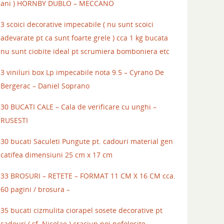
ani ) HORNBY DUBLO – MECCANO
3 scoici decorative impecabile ( nu sunt scoici
adevarate pt ca sunt foarte grele ) cca 1 kg bucata
nu sunt ciobite ideal pt scrumiera bomboniera etc
3 viniluri box Lp impecabile nota 9.5 – Cyrano De
Bergerac – Daniel Soprano
30 BUCATI CALE – Cala de verificare cu unghi –
RUSESTI
30 bucati Saculeti Pungute pt. cadouri material gen
catifea dimensiuni 25 cm x 17 cm
33 BROSURI – RETETE – FORMAT 11 CM X 16 CM cca.
60 pagini / brosura –
35 bucati cizmulita ciorapel sosete decorative pt
cadouri ( sf. Nicolae ) craciun noi nefolosite