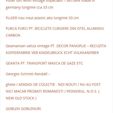
Fluier din lemn vintage impecabil – SATURN made in
germany lungime cca 33 cm
FLUIER nou nout plastic abs lungime 33 cm
FURCA FURCI PT. BICICLETE CURSIERE DIN OTEL ALUMINIU
CARBON
Geamantan valiza vintage PT. DECOR PANOPLIE – RECUZITA
KOFFERFABRIK VEB KINDELBRUCK ECHT VULKKANFIBER
GEANTA PT. TRANSPORT MASCA DE GAZE ETC
Georges Schmitt Randall –
ghete / ADIDASI DE COLECTIE . NOI NOUTI / NU AU FOST
NICI MACAR PROBATI ROMANESTI / PIONIERUL. N.O.S. (
NEW OLD STOCK )
GOBLEN GOBLENURI