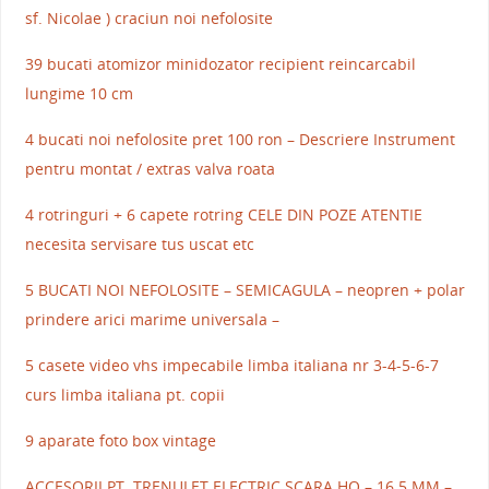
sf. Nicolae ) craciun noi nefolosite
39 bucati atomizor minidozator recipient reincarcabil
lungime 10 cm
4 bucati noi nefolosite pret 100 ron – Descriere Instrument
pentru montat / extras valva roata
4 rotringuri + 6 capete rotring CELE DIN POZE ATENTIE
necesita servisare tus uscat etc
5 BUCATI NOI NEFOLOSITE – SEMICAGULA – neopren + polar
prindere arici marime universala –
5 casete video vhs impecabile limba italiana nr 3-4-5-6-7
curs limba italiana pt. copii
9 aparate foto box vintage
ACCESORII PT. TRENULET ELECTRIC SCARA HO – 16.5 MM –