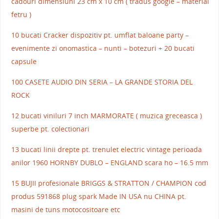
cadouri dimensiuni 23 cm x 10 cm ( tradus google – material
fetru )
10 bucati Cracker dispozitiv pt. umflat baloane party –
evenimente zi onomastica – nunti – botezuri + 20 bucati
capsule
100 CASETE AUDIO DIN SERIA – LA GRANDE STORIA DEL
ROCK
12 bucati viniluri 7 inch MARMORATE ( muzica greceasca )
superbe pt. colectionari
13 bucati linii drepte pt. trenulet electric vintage perioada
anilor 1960 HORNBY DUBLO – ENGLAND scara ho – 16.5 mm
15 BUJII profesionale BRIGGS & STRATTON / CHAMPION cod
produs 591868 plug spark Made IN USA nu CHINA pt.
masini de tuns motocositoare etc