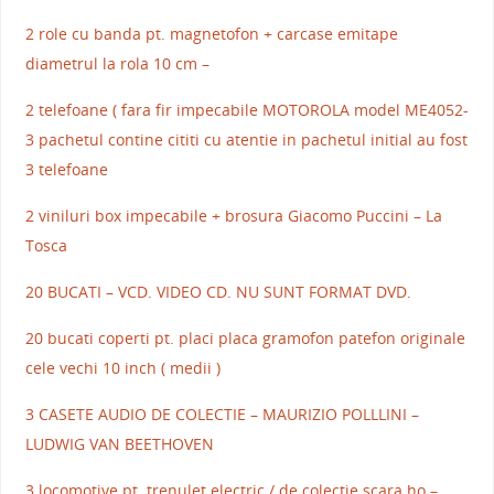
2 role cu banda pt. magnetofon + carcase emitape
diametrul la rola 10 cm –
2 telefoane ( fara fir impecabile MOTOROLA model ME4052-
3 pachetul contine cititi cu atentie in pachetul initial au fost
3 telefoane
2 viniluri box impecabile + brosura Giacomo Puccini – La
Tosca
20 BUCATI – VCD. VIDEO CD. NU SUNT FORMAT DVD.
20 bucati coperti pt. placi placa gramofon patefon originale
cele vechi 10 inch ( medii )
3 CASETE AUDIO DE COLECTIE – MAURIZIO POLLLINI –
LUDWIG VAN BEETHOVEN
3 locomotive pt. trenulet electric / de colectie scara ho –