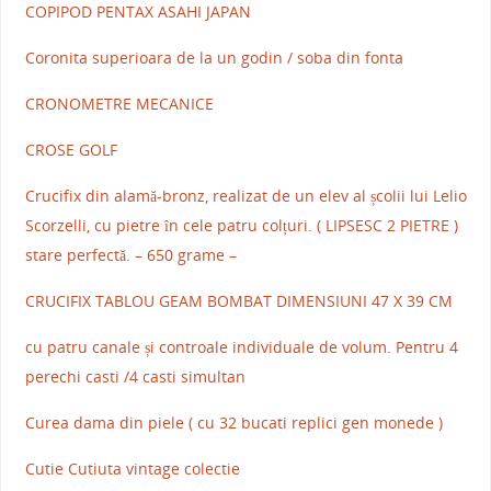
COPIPOD PENTAX ASAHI JAPAN
Coronita superioara de la un godin / soba din fonta
CRONOMETRE MECANICE
CROSE GOLF
Crucifix din alamă-bronz, realizat de un elev al școlii lui Lelio
Scorzelli, cu pietre în cele patru colțuri. ( LIPSESC 2 PIETRE )
stare perfectă. – 650 grame –
CRUCIFIX TABLOU GEAM BOMBAT DIMENSIUNI 47 X 39 CM
cu patru canale și controale individuale de volum. Pentru 4
perechi casti /4 casti simultan
Curea dama din piele ( cu 32 bucati replici gen monede )
Cutie Cutiuta vintage colectie