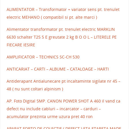
ALIMENTATOR – Transformator + variator sens pt. trenulet
electric MEHANO ( compatibil si pt. alte marci )
Alimentator transformator pt. trenulet electric MARKLIN
6630 schalter T25 5 E greutate 2 kg B O O L – LITERELE PE
FIECARE IESIRE
AMPLIFICATOR – TECHNICS SC-CH 530
ANTICARIAT – CARTI – ALBUME – CATALOAGE – HARTI
Antiderapant Antialunecare pt incaltaminte sigilate nr 45 –
48 ( nu sunt coltari alpinism )
AP. Foto Digital 5MP. CANON POWER SHOT A 460 il vand ca
defect nu include cabluri – incarcator – carduri –
acumulator prezinta urme uzura pret 40 ron
APARAT FORTO DE COLECTIE ( DEFECT ) ETA ETARETA MADE