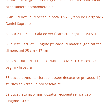
ca sunt foarte grele ) cca 1 kg bucata nu sunt ciobite ideal
pt scrumiera bomboniera etc
3 viniluri box Lp impecabile nota 9.5 – Cyrano De Bergerac –
Daniel Soprano
30 BUCATI CALE – Cala de verificare cu unghi – RUSESTI
30 bucati Saculeti Pungute pt. cadouri material gen catifea
dimensiuni 25 cm x 17 cm
33 BROSURI – RETETE – FORMAT 11 CM X 16 CM cca. 60
pagini / brosura –
35 bucati cizmulita ciorapel sosete decorative pt cadouri (
sf. Nicolae ) craciun noi nefolosite
39 bucati atomizor minidozator recipient reincarcabil
lungime 10 cm