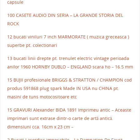
capsule
100 CASETE AUDIO DIN SERIA – LA GRANDE STORIA DEL
ROCK
12 bucati viniluri 7 inch MARMORATE ( muzica greceasca )
superbe pt. colectionari
13 bucati linii drepte pt. trenulet electric vintage perioada
anilor 1960 HORNBY DUBLO – ENGLAND scara ho – 16.5 mm
15 BUJII profesionale BRIGGS & STRATTON / CHAMPION cod
produs 591868 plug spark Made IN USA nu CHINA pt.
masini de tuns motocositoare etc
15 GRAVURI Alexander BIDA 1891 Imprimeu antic – Aceaste
imprimari sunt extrase dintr-o carte de artă antică.
dimensiuni cca. 16cm x 23 cm –
2 Bucati Laserdisc impecabile – La Damnation De Faust –