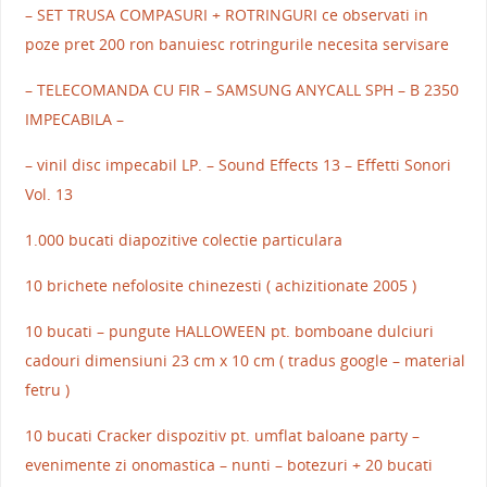
– SET TRUSA COMPASURI + ROTRINGURI ce observati in
poze pret 200 ron banuiesc rotringurile necesita servisare
– TELECOMANDA CU FIR – SAMSUNG ANYCALL SPH – B 2350
IMPECABILA –
– vinil disc impecabil LP. – Sound Effects 13 – Effetti Sonori
Vol. 13
1.000 bucati diapozitive colectie particulara
10 brichete nefolosite chinezesti ( achizitionate 2005 )
10 bucati – pungute HALLOWEEN pt. bomboane dulciuri
cadouri dimensiuni 23 cm x 10 cm ( tradus google – material
fetru )
10 bucati Cracker dispozitiv pt. umflat baloane party –
evenimente zi onomastica – nunti – botezuri + 20 bucati