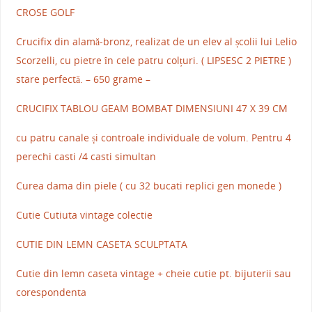
CROSE GOLF
Crucifix din alamă-bronz, realizat de un elev al școlii lui Lelio
Scorzelli, cu pietre în cele patru colțuri. ( LIPSESC 2 PIETRE )
stare perfectă. – 650 grame –
CRUCIFIX TABLOU GEAM BOMBAT DIMENSIUNI 47 X 39 CM
cu patru canale și controale individuale de volum. Pentru 4
perechi casti /4 casti simultan
Curea dama din piele ( cu 32 bucati replici gen monede )
Cutie Cutiuta vintage colectie
CUTIE DIN LEMN CASETA SCULPTATA
Cutie din lemn caseta vintage + cheie cutie pt. bijuterii sau
corespondenta