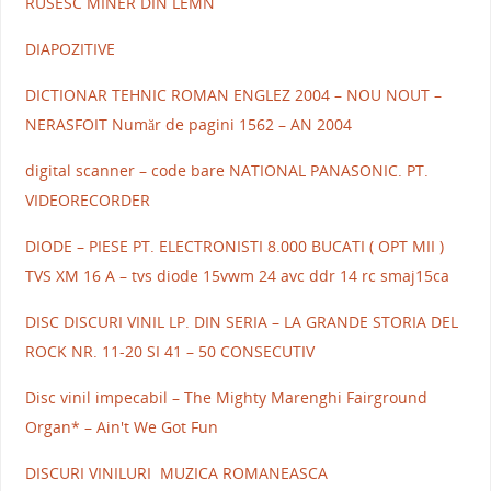
RUSESC MINER DIN LEMN
DIAPOZITIVE
DICTIONAR TEHNIC ROMAN ENGLEZ 2004 – NOU NOUT –
NERASFOIT Număr de pagini 1562 – AN 2004
digital scanner – code bare NATIONAL PANASONIC. PT.
VIDEORECORDER
DIODE – PIESE PT. ELECTRONISTI 8.000 BUCATI ( OPT MII )
TVS XM 16 A – tvs diode 15vwm 24 avc ddr 14 rc smaj15ca
DISC DISCURI VINIL LP. DIN SERIA – LA GRANDE STORIA DEL
ROCK NR. 11-20 SI 41 – 50 CONSECUTIV
Disc vinil impecabil – The Mighty Marenghi Fairground
Organ* – Ain't We Got Fun
DISCURI VINILURI MUZICA ROMANEASCA