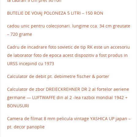
la cadran 5 cm pret 50 ron
BUTELIE DE VOIAJ POLONEZA 5 LITRI – 150 RON
cadou unic pentru colecționari. lungime cca. 34 cm greutate
– 720 grame
Cadru de incadrare foto sovietic de tip RK este un accesoriu
de laborator foto de epoca acest dispozitiv a fost produs in
URSS incepind cu 1973
Calculator de debit pt. debimetre fischer & porter
Calculator de zbor DREIECKREHNER DR 2 al fortelor aeriene
germane — LUFTWAFFE din al 2 -lea razboi mondial 1942 +
BONUSURI
Camera de filmat 8 mm pelicula vintage YASHICA UP japan –
pt. decor panoplie