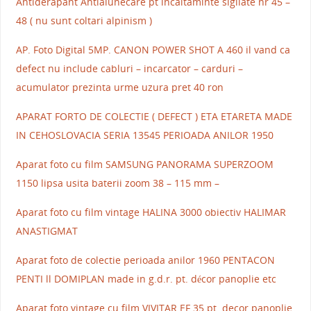
Antiderapant Antialunecare pt incaltaminte sigilate nr 45 –
48 ( nu sunt coltari alpinism )
AP. Foto Digital 5MP. CANON POWER SHOT A 460 il vand ca
defect nu include cabluri – incarcator – carduri –
acumulator prezinta urme uzura pret 40 ron
APARAT FORTO DE COLECTIE ( DEFECT ) ETA ETARETA MADE
IN CEHOSLOVACIA SERIA 13545 PERIOADA ANILOR 1950
Aparat foto cu film SAMSUNG PANORAMA SUPERZOOM
1150 lipsa usita baterii zoom 38 – 115 mm –
Aparat foto cu film vintage HALINA 3000 obiectiv HALIMAR
ANASTIGMAT
Aparat foto de colectie perioada anilor 1960 PENTACON
PENTI ll DOMIPLAN made in g.d.r. pt. décor panoplie etc
Aparat foto vintage cu film VIVITAR EF 35 pt. decor panoplie