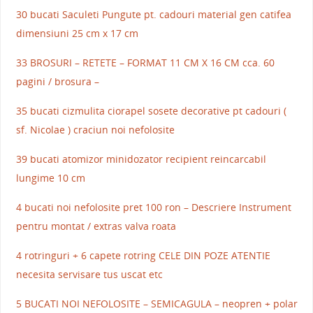
30 bucati Saculeti Pungute pt. cadouri material gen catifea
dimensiuni 25 cm x 17 cm
33 BROSURI – RETETE – FORMAT 11 CM X 16 CM cca. 60
pagini / brosura –
35 bucati cizmulita ciorapel sosete decorative pt cadouri (
sf. Nicolae ) craciun noi nefolosite
39 bucati atomizor minidozator recipient reincarcabil
lungime 10 cm
4 bucati noi nefolosite pret 100 ron – Descriere Instrument
pentru montat / extras valva roata
4 rotringuri + 6 capete rotring CELE DIN POZE ATENTIE
necesita servisare tus uscat etc
5 BUCATI NOI NEFOLOSITE – SEMICAGULA – neopren + polar