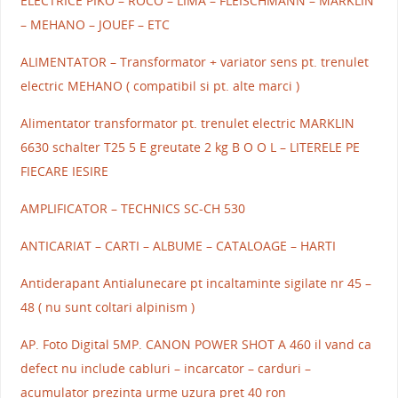
ELECTRICE PIKO – ROCO – LIMA – FLEISCHMANN – MARKLIN
– MEHANO – JOUEF – ETC
ALIMENTATOR – Transformator + variator sens pt. trenulet
electric MEHANO ( compatibil si pt. alte marci )
Alimentator transformator pt. trenulet electric MARKLIN
6630 schalter T25 5 E greutate 2 kg B O O L – LITERELE PE
FIECARE IESIRE
AMPLIFICATOR – TECHNICS SC-CH 530
ANTICARIAT – CARTI – ALBUME – CATALOAGE – HARTI
Antiderapant Antialunecare pt incaltaminte sigilate nr 45 –
48 ( nu sunt coltari alpinism )
AP. Foto Digital 5MP. CANON POWER SHOT A 460 il vand ca
defect nu include cabluri – incarcator – carduri –
acumulator prezinta urme uzura pret 40 ron