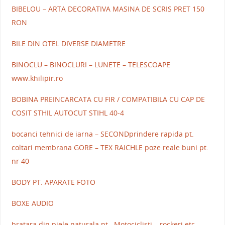
BIBELOU – ARTA DECORATIVA MASINA DE SCRIS PRET 150
RON
BILE DIN OTEL DIVERSE DIAMETRE
BINOCLU – BINOCLURI – LUNETE – TELESCOAPE
www.khilipir.ro
BOBINA PREINCARCATA CU FIR / COMPATIBILA CU CAP DE
COSIT STHIL AUTOCUT STIHL 40-4
bocanci tehnici de iarna – SECONDprindere rapida pt.
coltari membrana GORE – TEX RAICHLE poze reale buni pt.
nr 40
BODY PT. APARATE FOTO
BOXE AUDIO
bratara din piele naturala pt . Motociclisti – rockeri etc