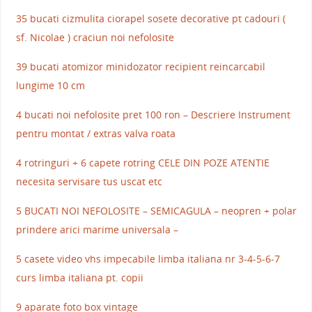
35 bucati cizmulita ciorapel sosete decorative pt cadouri (
sf. Nicolae ) craciun noi nefolosite
39 bucati atomizor minidozator recipient reincarcabil
lungime 10 cm
4 bucati noi nefolosite pret 100 ron – Descriere Instrument
pentru montat / extras valva roata
4 rotringuri + 6 capete rotring CELE DIN POZE ATENTIE
necesita servisare tus uscat etc
5 BUCATI NOI NEFOLOSITE – SEMICAGULA – neopren + polar
prindere arici marime universala –
5 casete video vhs impecabile limba italiana nr 3-4-5-6-7
curs limba italiana pt. copii
9 aparate foto box vintage