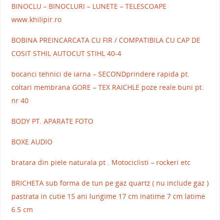
BINOCLU – BINOCLURI – LUNETE – TELESCOAPE
www.khilipir.ro
BOBINA PREINCARCATA CU FIR / COMPATIBILA CU CAP DE
COSIT STHIL AUTOCUT STIHL 40-4
bocanci tehnici de iarna – SECONDprindere rapida pt.
coltari membrana GORE – TEX RAICHLE poze reale buni pt.
nr 40
BODY PT. APARATE FOTO
BOXE AUDIO
bratara din piele naturala pt . Motociclisti – rockeri etc
BRICHETA sub forma de tun pe gaz quartz ( nu include gaz )
pastrata in cutie 15 ani lungime 17 cm inatime 7 cm latime
6.5 cm