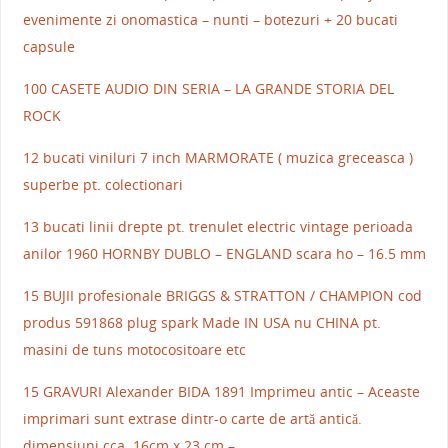
evenimente zi onomastica – nunti – botezuri + 20 bucati
capsule
100 CASETE AUDIO DIN SERIA – LA GRANDE STORIA DEL
ROCK
12 bucati viniluri 7 inch MARMORATE ( muzica greceasca )
superbe pt. colectionari
13 bucati linii drepte pt. trenulet electric vintage perioada
anilor 1960 HORNBY DUBLO – ENGLAND scara ho – 16.5 mm
15 BUJII profesionale BRIGGS & STRATTON / CHAMPION cod
produs 591868 plug spark Made IN USA nu CHINA pt.
masini de tuns motocositoare etc
15 GRAVURI Alexander BIDA 1891 Imprimeu antic – Aceaste
imprimari sunt extrase dintr-o carte de artă antică.
dimensiuni cca. 16cm x 23 cm –