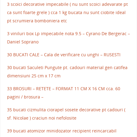
3 scoici decorative impecabile ( nu sunt scoici adevarate pt
ca sunt foarte grele ) cca 1 kg bucata nu sunt ciobite ideal
pt scrumiera bomboniera etc
3 viniluri box Lp impecabile nota 9.5 – Cyrano De Bergerac –
Daniel Soprano
30 BUCATI CALE – Cala de verificare cu unghi – RUSESTI
30 bucati Saculeti Pungute pt. cadouri material gen catifea
dimensiuni 25 cm x 17 cm
33 BROSURI – RETETE – FORMAT 11 CM X 16 CM cca. 60
pagini / brosura –
35 bucati cizmulita ciorapel sosete decorative pt cadouri (
sf. Nicolae ) craciun noi nefolosite
39 bucati atomizor minidozator recipient reincarcabil