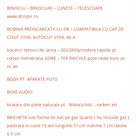
BINOCLU – BINOCLURI – LUNETE – TELESCOAPE
www.khilipir.ro
BOBINA PREINCARCATA CU FIR / COMPATIBILA CU CAP DE
COSIT STHIL AUTOCUT STIHL 40-4
bocanci tehnici de iarna – SECONDprindere rapida pt.
coltari membrana GORE – TEX RAICHLE poze reale buni pt.
nr 40
BODY PT. APARATE FOTO
BOXE AUDIO
bratara din piele naturala pt . Motociclisti – rockeri etc
BRICHETA sub forma de tun pe gaz quartz ( nu include gaz )
pastrata in cutie 15 ani lungime 17 cm inatime 7 cm latime
6.5 cm