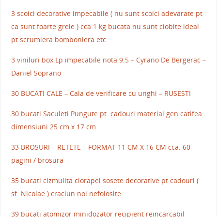
3 scoici decorative impecabile ( nu sunt scoici adevarate pt
ca sunt foarte grele ) cca 1 kg bucata nu sunt ciobite ideal
pt scrumiera bomboniera etc
3 viniluri box Lp impecabile nota 9.5 – Cyrano De Bergerac –
Daniel Soprano
30 BUCATI CALE – Cala de verificare cu unghi – RUSESTI
30 bucati Saculeti Pungute pt. cadouri material gen catifea
dimensiuni 25 cm x 17 cm
33 BROSURI – RETETE – FORMAT 11 CM X 16 CM cca. 60
pagini / brosura –
35 bucati cizmulita ciorapel sosete decorative pt cadouri (
sf. Nicolae ) craciun noi nefolosite
39 bucati atomizor minidozator recipient reincarcabil