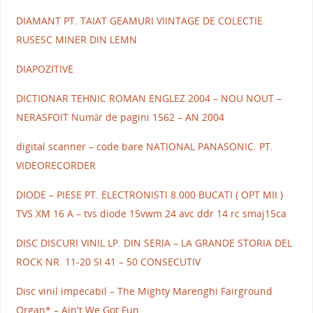
DIAMANT PT. TAIAT GEAMURI VIINTAGE DE COLECTIE.
RUSESC MINER DIN LEMN
DIAPOZITIVE
DICTIONAR TEHNIC ROMAN ENGLEZ 2004 – NOU NOUT –
NERASFOIT Număr de pagini 1562 – AN 2004
digital scanner – code bare NATIONAL PANASONIC. PT.
VIDEORECORDER
DIODE – PIESE PT. ELECTRONISTI 8.000 BUCATI ( OPT MII )
TVS XM 16 A – tvs diode 15vwm 24 avc ddr 14 rc smaj15ca
DISC DISCURI VINIL LP. DIN SERIA – LA GRANDE STORIA DEL
ROCK NR. 11-20 SI 41 – 50 CONSECUTIV
Disc vinil impecabil – The Mighty Marenghi Fairground
Organ* – Ain't We Got Fun