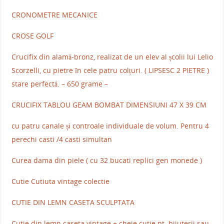
CRONOMETRE MECANICE
CROSE GOLF
Crucifix din alamă-bronz, realizat de un elev al școlii lui Lelio
Scorzelli, cu pietre în cele patru colțuri. ( LIPSESC 2 PIETRE )
stare perfectă. – 650 grame –
CRUCIFIX TABLOU GEAM BOMBAT DIMENSIUNI 47 X 39 CM
cu patru canale și controale individuale de volum. Pentru 4
perechi casti /4 casti simultan
Curea dama din piele ( cu 32 bucati replici gen monede )
Cutie Cutiuta vintage colectie
CUTIE DIN LEMN CASETA SCULPTATA
Cutie din lemn caseta vintage + cheie cutie pt. bijuterii sau