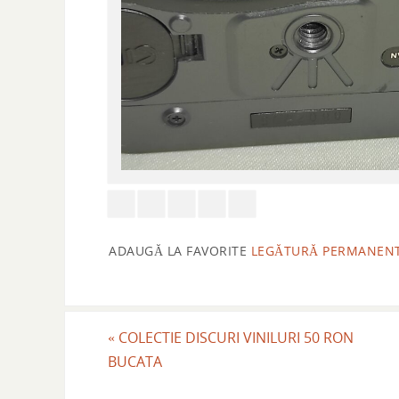
ADAUGĂ LA FAVORITE
LEGĂTURĂ PERMANEN
«
COLECTIE DISCURI VINILURI 50 RON
BUCATA