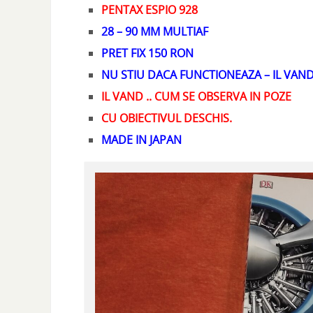
PENTAX ESPIO 928
28 – 90 MM MULTIAF
PRET FIX 150 RON
NU STIU DACA FUNCTIONEAZA – IL VAN
IL VAND .. CUM SE OBSERVA IN POZE
CU OBIECTIVUL DESCHIS.
MADE IN JAPAN