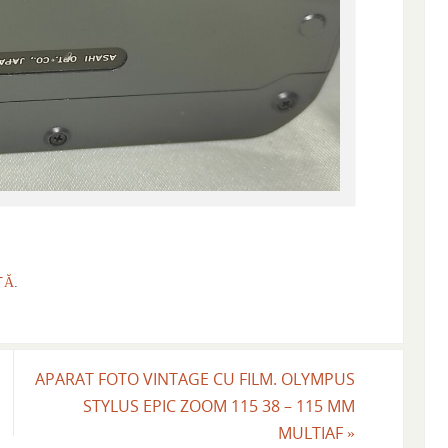
TĂ
.
APARAT FOTO VINTAGE CU FILM. OLYMPUS
STYLUS EPIC ZOOM 115 38 – 115 MM
MULTIAF
»