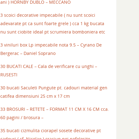
ani ) HORNBY DUBLO – MECCANO
3 scoici decorative impecabile ( nu sunt scoici
adevarate pt ca sunt foarte grele ) cca 1 kg bucata
nu sunt ciobite ideal pt scrumiera bomboniera etc
3 viniluri box Lp impecabile nota 9.5 – Cyrano De
Bergerac – Daniel Soprano
30 BUCATI CALE – Cala de verificare cu unghi –
RUSESTI
30 bucati Saculeti Pungute pt. cadouri material gen
catifea dimensiuni 25 cm x 17 cm
33 BROSURI – RETETE – FORMAT 11 CM X 16 CM cca.
60 pagini / brosura –
35 bucati cizmulita ciorapel sosete decorative pt
cadouri ( sf. Nicolae ) craciun noi nefolosite