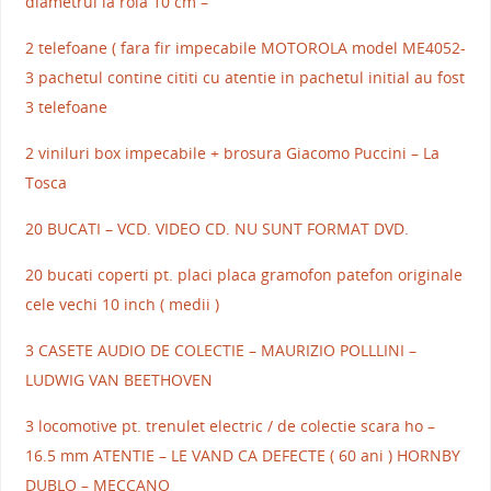
diametrul la rola 10 cm –
2 telefoane ( fara fir impecabile MOTOROLA model ME4052-
3 pachetul contine cititi cu atentie in pachetul initial au fost
3 telefoane
2 viniluri box impecabile + brosura Giacomo Puccini – La
Tosca
20 BUCATI – VCD. VIDEO CD. NU SUNT FORMAT DVD.
20 bucati coperti pt. placi placa gramofon patefon originale
cele vechi 10 inch ( medii )
3 CASETE AUDIO DE COLECTIE – MAURIZIO POLLLINI –
LUDWIG VAN BEETHOVEN
3 locomotive pt. trenulet electric / de colectie scara ho –
16.5 mm ATENTIE – LE VAND CA DEFECTE ( 60 ani ) HORNBY
DUBLO – MECCANO