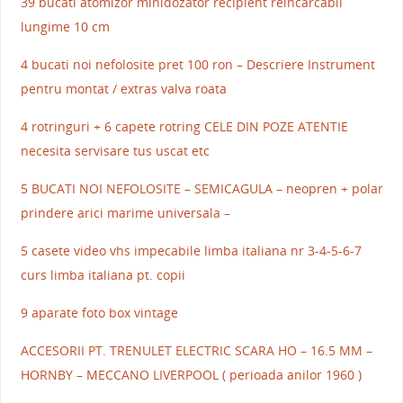
39 bucati atomizor minidozator recipient reincarcabil
lungime 10 cm
4 bucati noi nefolosite pret 100 ron – Descriere Instrument
pentru montat / extras valva roata
4 rotringuri + 6 capete rotring CELE DIN POZE ATENTIE
necesita servisare tus uscat etc
5 BUCATI NOI NEFOLOSITE – SEMICAGULA – neopren + polar
prindere arici marime universala –
5 casete video vhs impecabile limba italiana nr 3-4-5-6-7
curs limba italiana pt. copii
9 aparate foto box vintage
ACCESORII PT. TRENULET ELECTRIC SCARA HO – 16.5 MM –
HORNBY – MECCANO LIVERPOOL ( perioada anilor 1960 )