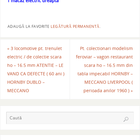
1 macaz electric dreapta
ADAUGĂ LA FAVORITE
LEGĂTURĂ PERMANENTĂ
.
«
3 locomotive pt. trenulet
Pt. colectionari modelism
electric / de colectie scara
feroviar – vagon restaurant
ho – 16.5 mm ATENTIE – LE
scara ho – 16.5 mm din
VAND CA DEFECTE ( 60 ani )
tabla impecabil HORNBY –
HORNBY DUBLO –
MECCANO LIVERPOOL (
MECCANO
perioada anilor 1960 )
»