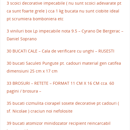
3 scoici decorative impecabile ( nu sunt scoici adevarate pt
ca sunt foarte grele ) cca 1 kg bucata nu sunt ciobite ideal
pt scrumiera bomboniera etc
3 viniluri box Lp impecabile nota 9.5 – Cyrano De Bergerac –
Daniel Soprano
30 BUCATI CALE – Cala de verificare cu unghi – RUSESTI
30 bucati Saculeti Pungute pt. cadouri material gen catifea
dimensiuni 25 cm x 17 cm
33 BROSURI – RETETE – FORMAT 11 CM X 16 CM cca. 60
pagini / brosura –
35 bucati cizmulita ciorapel sosete decorative pt cadouri (
sf. Nicolae ) craciun noi nefolosite
39 bucati atomizor minidozator recipient reincarcabil