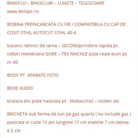
BINOCLU – BINOCLURI – LUNETE – TELESCOAPE
www.khilipir.ro
BOBINA PREINCARCATA CU FIR / COMPATIBILA CU CAP DE
COSIT STHIL AUTOCUT STIHL 40-4
bocanci tehnici de iarna – SECONDprindere rapida pt.
coltari membrana GORE – TEX RAICHLE poze reale buni pt.
nr 40
BODY PT. APARATE FOTO
BOXE AUDIO
bratara din piele naturala pt . Motociclisti – rockeri etc
BRICHETA sub forma de tun pe gaz quartz ( nu include gaz )
pastrata in cutie 15 ani lungime 17 cm inatime 7 cm latime
6.5 cm