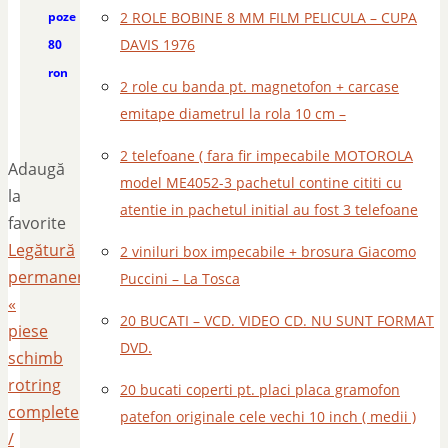
poze
2 ROLE BOBINE 8 MM FILM PELICULA – CUPA
DAVIS 1976
80
ron
2 role cu banda pt. magnetofon + carcase
emitape diametrul la rola 10 cm –
2 telefoane ( fara fir impecabile MOTOROLA
Adaugă
model ME4052-3 pachetul contine cititi cu
la
atentie in pachetul initial au fost 3 telefoane
favorite
Legătură
2 viniluri box impecabile + brosura Giacomo
permanentă
.
Puccini – La Tosca
«
20 BUCATI – VCD. VIDEO CD. NU SUNT FORMAT
piese
DVD.
schimb
rotring
20 bucati coperti pt. placi placa gramofon
complete
patefon originale cele vechi 10 inch ( medii )
/