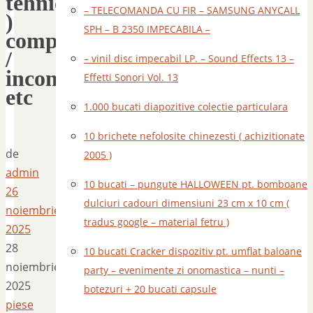
tehnic
– TELECOMANDA CU FIR – SAMSUNG ANYCALL
)
SPH – B 2350 IMPECABILA –
complete
/
– vinil disc impecabil LP. – Sound Effects 13 –
incomplete
Effetti Sonori Vol. 13
etc
1.000 bucati diapozitive colectie particulara
10 brichete nefolosite chinezesti ( achizitionate
de
2005 )
admin
10 bucati – pungute HALLOWEEN pt. bomboane
26
dulciuri cadouri dimensiuni 23 cm x 10 cm (
noiembrie
tradus google – material fetru )
2025
28
10 bucati Cracker dispozitiv pt. umflat baloane
noiembrie
party – evenimente zi onomastica – nunti –
2025
botezuri + 20 bucati capsule
piese