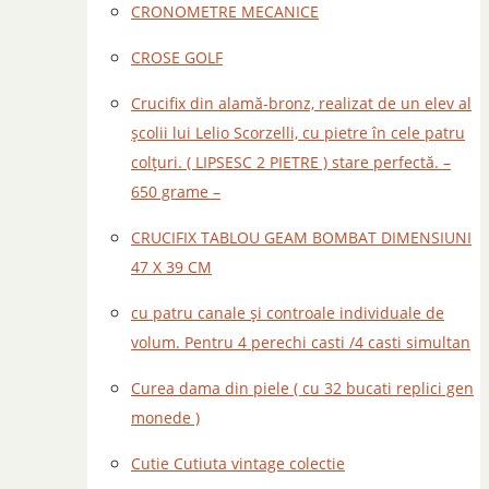
CRONOMETRE MECANICE
CROSE GOLF
Crucifix din alamă-bronz, realizat de un elev al
școlii lui Lelio Scorzelli, cu pietre în cele patru
colțuri. ( LIPSESC 2 PIETRE ) stare perfectă. –
650 grame –
CRUCIFIX TABLOU GEAM BOMBAT DIMENSIUNI
47 X 39 CM
cu patru canale și controale individuale de
volum. Pentru 4 perechi casti /4 casti simultan
Curea dama din piele ( cu 32 bucati replici gen
monede )
Cutie Cutiuta vintage colectie