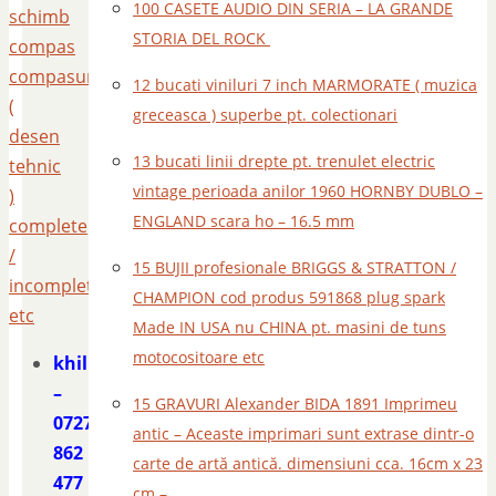
100 CASETE AUDIO DIN SERIA – LA GRANDE
schimb
STORIA DEL ROCK
compas
compasuri
12 bucati viniluri 7 inch MARMORATE ( muzica
(
greceasca ) superbe pt. colectionari
desen
13 bucati linii drepte pt. trenulet electric
tehnic
vintage perioada anilor 1960 HORNBY DUBLO –
)
ENGLAND scara ho – 16.5 mm
complete
/
15 BUJII profesionale BRIGGS & STRATTON /
incomplete
CHAMPION cod produs 591868 plug spark
etc
Made IN USA nu CHINA pt. masini de tuns
motocositoare etc
khilipir
–
15 GRAVURI Alexander BIDA 1891 Imprimeu
0727
antic – Aceaste imprimari sunt extrase dintr-o
862
carte de artă antică. dimensiuni cca. 16cm x 23
477
cm –