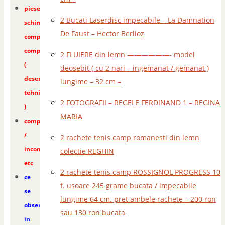
piese
2 Bucati Laserdisc impecabile – La Damnation
schimb
De Faust – Hector Berlioz
compas
compasuri
2 FLUIERE din lemn ——————- model
(
deosebit ( cu 2 nari – ingemanat / gemanat )
desen
lungime – 32 cm –
tehnic
2 FOTOGRAFII – REGELE FERDINAND 1 – REGINA
)
MARIA
complete
/
2 rachete tenis camp romanesti din lemn
incomplete
colectie REGHIN
etc
2 rachete tenis camp ROSSIGNOL PROGRESS 10
ce
f. usoare 245 grame bucata / impecabile
se
lungime 64 cm. pret ambele rachete – 200 ron
observa
sau 130 ron bucata
in