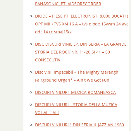
PANASONIC. PT. VIDEORECORDER
DIODE – PIESE PT. ELECTRONISTI 8.000 BUCATI (
OPT MII ) TVS XM 16 A – tvs diode 15vwm 24 avc
ddr 14 rc smaj15ca
DISC DISCURI VINIL LP. DIN SERIA – LA GRANDE
STORIA DEL ROCK NR. 11-20 SI 41 – 50
CONSECUTIV
Disc vinil impecabil – The Mighty Marenghi
Fairground Organ* – Ain't We Got Fun
DISCURI VINILURI MUZICA ROMANEASCA
DISCURI VINILURI – STORIA DELLA MUZICA
VOL.Vll – VIII
DISCURI VINILURI " DIN SERIA IL JAZZ AN 1960