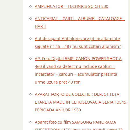
AMPLIFICATOR – TECHNICS SC-CH 530
ANTICARIAT – CARTI – ALBUME – CATALOAGE –
HARTI
Antiderapant Antialunecare pt incaltaminte
sigilate nr 45 – 48 ( nu sunt coltari alpinism )
AP. Foto Digital 5MP. CANON POWER SHOT A
460 il vand ca defect nu include cabluri –
incarcator – carduri – acumulator prezinta
urme uzura pret 40 ron
APARAT FORTO DE COLECTIE ( DEFECT ) ETA
ETARETA MADE IN CEHOSLOVACIA SERIA 13545
PERIOADA ANILOR 1950
Aparat foto cu film SAMSUNG PANORAMA
SUPERZOOM 1150 lipsa usita baterii zoom 38 –