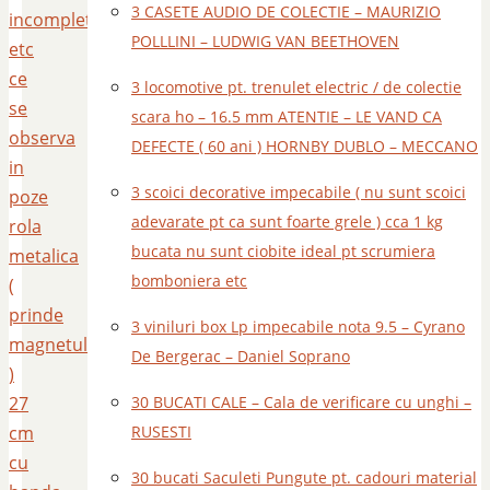
3 CASETE AUDIO DE COLECTIE – MAURIZIO
incomplete
POLLLINI – LUDWIG VAN BEETHOVEN
etc
ce
3 locomotive pt. trenulet electric / de colectie
se
scara ho – 16.5 mm ATENTIE – LE VAND CA
observa
DEFECTE ( 60 ani ) HORNBY DUBLO – MECCANO
in
3 scoici decorative impecabile ( nu sunt scoici
poze
adevarate pt ca sunt foarte grele ) cca 1 kg
rola
bucata nu sunt ciobite ideal pt scrumiera
metalica
bomboniera etc
(
prinde
3 viniluri box Lp impecabile nota 9.5 – Cyrano
magnetul
De Bergerac – Daniel Soprano
)
27
30 BUCATI CALE – Cala de verificare cu unghi –
cm
RUSESTI
cu
30 bucati Saculeti Pungute pt. cadouri material