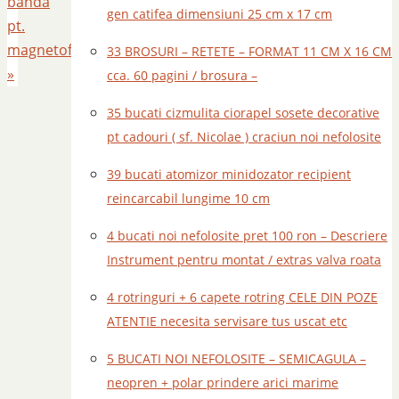
banda
gen catifea dimensiuni 25 cm x 17 cm
pt.
magnetofon
33 BROSURI – RETETE – FORMAT 11 CM X 16 CM
»
cca. 60 pagini / brosura –
35 bucati cizmulita ciorapel sosete decorative
pt cadouri ( sf. Nicolae ) craciun noi nefolosite
39 bucati atomizor minidozator recipient
reincarcabil lungime 10 cm
4 bucati noi nefolosite pret 100 ron – Descriere
Instrument pentru montat / extras valva roata
4 rotringuri + 6 capete rotring CELE DIN POZE
ATENTIE necesita servisare tus uscat etc
5 BUCATI NOI NEFOLOSITE – SEMICAGULA –
neopren + polar prindere arici marime