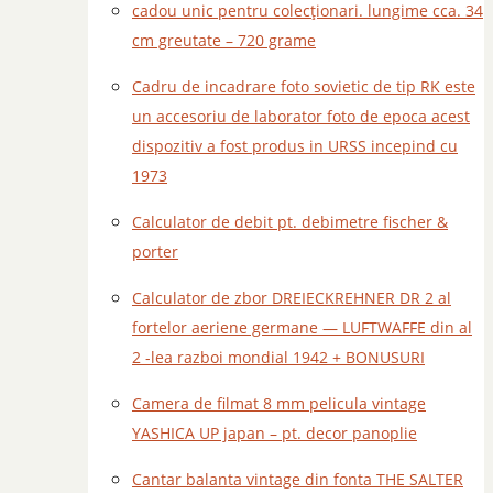
cadou unic pentru colecționari. lungime cca. 34
cm greutate – 720 grame
Cadru de incadrare foto sovietic de tip RK este
un accesoriu de laborator foto de epoca acest
dispozitiv a fost produs in URSS incepind cu
1973
Calculator de debit pt. debimetre fischer &
porter
Calculator de zbor DREIECKREHNER DR 2 al
fortelor aeriene germane — LUFTWAFFE din al
2 -lea razboi mondial 1942 + BONUSURI
Camera de filmat 8 mm pelicula vintage
YASHICA UP japan – pt. decor panoplie
Cantar balanta vintage din fonta THE SALTER