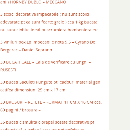
ani ) HORNBY DUBLO – MECCANO
3 scoici decorative impecabile ( nu sunt scoici
adevarate pt ca sunt foarte grele ) cca 1 kg bucata
nu sunt ciobite ideal pt scrumiera bomboniera etc
3 viniluri box Lp impecabile nota 9.5 – Cyrano De
Bergerac – Daniel Soprano
30 BUCATI CALE – Cala de verificare cu unghi –
RUSESTI
30 bucati Saculeti Pungute pt. cadouri material gen
catifea dimensiuni 25 cm x 17 cm
33 BROSURI – RETETE – FORMAT 11 CM X 16 CM cca.
60 pagini / brosura –
35 bucati cizmulita ciorapel sosete decorative pt
cadouri ( sf. Nicolae ) craciun noi nefolosite