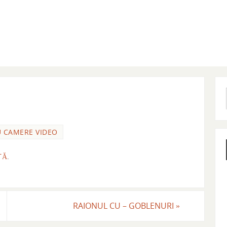
U CAMERE VIDEO
TĂ
.
RAIONUL CU – GOBLENURI
»