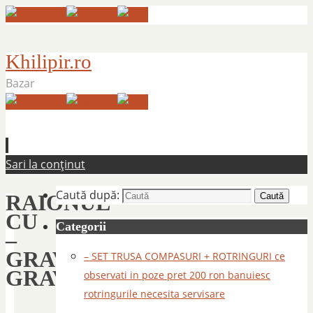
Khilipir.ro
Bazar
Sari la conținut
Caută după:
RAIONUL
Caută
CU
Categorii
–
GRAVURA
– SET TRUSA COMPASURI + ROTRINGURI ce
GRAVURI
observati in poze pret 200 ron banuiesc
rotringurile necesita servisare