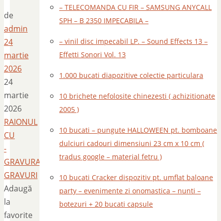
– TELECOMANDA CU FIR – SAMSUNG ANYCALL
de
SPH – B 2350 IMPECABILA –
admin
24
– vinil disc impecabil LP. – Sound Effects 13 –
martie
Effetti Sonori Vol. 13
2026
1.000 bucati diapozitive colectie particulara
24
martie
10 brichete nefolosite chinezesti ( achizitionate
2026
2005 )
RAIONUL
10 bucati – pungute HALLOWEEN pt. bomboane
CU
dulciuri cadouri dimensiuni 23 cm x 10 cm (
-
tradus google – material fetru )
GRAVURA
GRAVURI
10 bucati Cracker dispozitiv pt. umflat baloane
Adaugă
party – evenimente zi onomastica – nunti –
la
botezuri + 20 bucati capsule
favorite