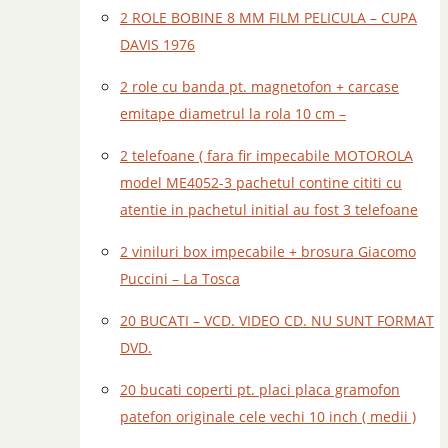
2 ROLE BOBINE 8 MM FILM PELICULA – CUPA
DAVIS 1976
2 role cu banda pt. magnetofon + carcase
emitape diametrul la rola 10 cm –
2 telefoane ( fara fir impecabile MOTOROLA
model ME4052-3 pachetul contine cititi cu
atentie in pachetul initial au fost 3 telefoane
2 viniluri box impecabile + brosura Giacomo
Puccini – La Tosca
20 BUCATI – VCD. VIDEO CD. NU SUNT FORMAT
DVD.
20 bucati coperti pt. placi placa gramofon
patefon originale cele vechi 10 inch ( medii )