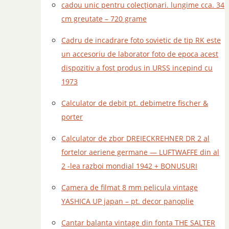
cadou unic pentru colecționari. lungime cca. 34
cm greutate – 720 grame
Cadru de incadrare foto sovietic de tip RK este
un accesoriu de laborator foto de epoca acest
dispozitiv a fost produs in URSS incepind cu
1973
Calculator de debit pt. debimetre fischer &
porter
Calculator de zbor DREIECKREHNER DR 2 al
fortelor aeriene germane — LUFTWAFFE din al
2 -lea razboi mondial 1942 + BONUSURI
Camera de filmat 8 mm pelicula vintage
YASHICA UP japan – pt. decor panoplie
Cantar balanta vintage din fonta THE SALTER