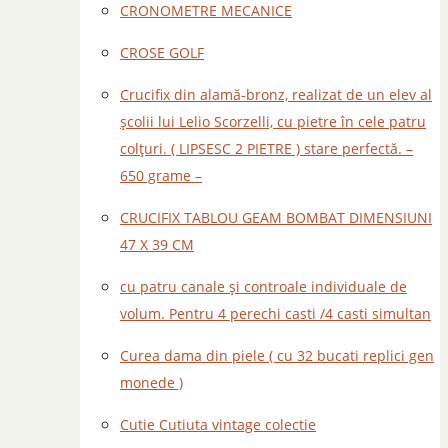
CRONOMETRE MECANICE
CROSE GOLF
Crucifix din alamă-bronz, realizat de un elev al
școlii lui Lelio Scorzelli, cu pietre în cele patru
colțuri. ( LIPSESC 2 PIETRE ) stare perfectă. –
650 grame –
CRUCIFIX TABLOU GEAM BOMBAT DIMENSIUNI
47 X 39 CM
cu patru canale și controale individuale de
volum. Pentru 4 perechi casti /4 casti simultan
Curea dama din piele ( cu 32 bucati replici gen
monede )
Cutie Cutiuta vintage colectie