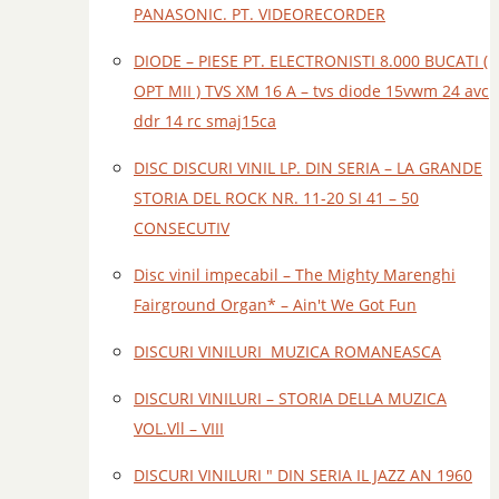
PANASONIC. PT. VIDEORECORDER
DIODE – PIESE PT. ELECTRONISTI 8.000 BUCATI (
OPT MII ) TVS XM 16 A – tvs diode 15vwm 24 avc
ddr 14 rc smaj15ca
DISC DISCURI VINIL LP. DIN SERIA – LA GRANDE
STORIA DEL ROCK NR. 11-20 SI 41 – 50
CONSECUTIV
Disc vinil impecabil – The Mighty Marenghi
Fairground Organ* – Ain't We Got Fun
DISCURI VINILURI MUZICA ROMANEASCA
DISCURI VINILURI – STORIA DELLA MUZICA
VOL.Vll – VIII
DISCURI VINILURI " DIN SERIA IL JAZZ AN 1960