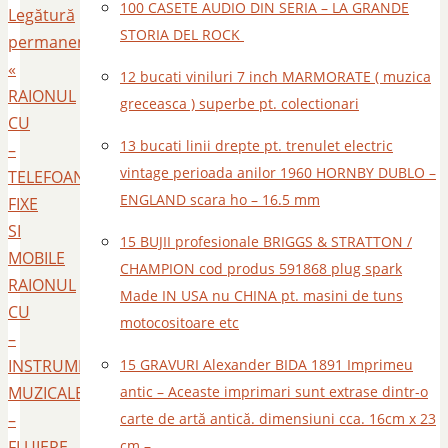
100 CASETE AUDIO DIN SERIA – LA GRANDE
Legătură
STORIA DEL ROCK
permanentă
.
«
12 bucati viniluri 7 inch MARMORATE ( muzica
RAIONUL
greceasca ) superbe pt. colectionari
CU
13 bucati linii drepte pt. trenulet electric
–
vintage perioada anilor 1960 HORNBY DUBLO –
TELEFOANE
ENGLAND scara ho – 16.5 mm
FIXE
SI
15 BUJII profesionale BRIGGS & STRATTON /
MOBILE
CHAMPION cod produs 591868 plug spark
RAIONUL
Made IN USA nu CHINA pt. masini de tuns
CU
motocositoare etc
–
INSTRUMENTE
15 GRAVURI Alexander BIDA 1891 Imprimeu
MUZICALE
antic – Aceaste imprimari sunt extrase dintr-o
–
carte de artă antică. dimensiuni cca. 16cm x 23
FLUIERE
cm –