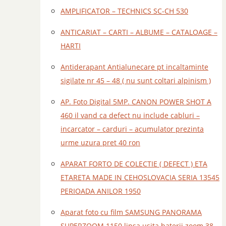
AMPLIFICATOR – TECHNICS SC-CH 530
ANTICARIAT – CARTI – ALBUME – CATALOAGE –
HARTI
Antiderapant Antialunecare pt incaltaminte
sigilate nr 45 – 48 ( nu sunt coltari alpinism )
AP. Foto Digital 5MP. CANON POWER SHOT A
460 il vand ca defect nu include cabluri –
incarcator – carduri – acumulator prezinta
urme uzura pret 40 ron
APARAT FORTO DE COLECTIE ( DEFECT ) ETA
ETARETA MADE IN CEHOSLOVACIA SERIA 13545
PERIOADA ANILOR 1950
Aparat foto cu film SAMSUNG PANORAMA
SUPERZOOM 1150 lipsa usita baterii zoom 38 –