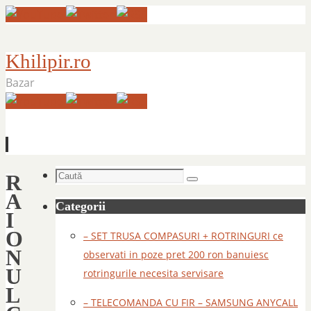
Khilipir.ro
Bazar
Sari
Caută
R
la
Caută
după:
A
conținut
Categorii
I
O
– SET TRUSA COMPASURI + ROTRINGURI ce
N
observati in poze pret 200 ron banuiesc
U
rotringurile necesita servisare
L
– TELECOMANDA CU FIR – SAMSUNG ANYCALL