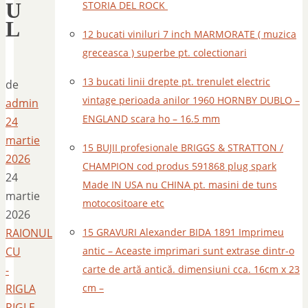
U
STORIA DEL ROCK
L
12 bucati viniluri 7 inch MARMORATE ( muzica
greceasca ) superbe pt. colectionari
13 bucati linii drepte pt. trenulet electric
de
vintage perioada anilor 1960 HORNBY DUBLO –
admin
ENGLAND scara ho – 16.5 mm
24
martie
15 BUJII profesionale BRIGGS & STRATTON /
2026
CHAMPION cod produs 591868 plug spark
24
Made IN USA nu CHINA pt. masini de tuns
martie
motocositoare etc
2026
RAIONUL
15 GRAVURI Alexander BIDA 1891 Imprimeu
CU
antic – Aceaste imprimari sunt extrase dintr-o
-
carte de artă antică. dimensiuni cca. 16cm x 23
RIGLA
cm –
RIGLE