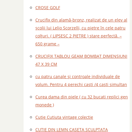
CROSE GOLF
Crucifix din alamă-bronz, realizat de un elev al
școlii lui Lelio Scorzelli, cu pietre în cele patru
colțuri. ( LIPSESC 2 PIETRE ) stare perfectă. –
650 grame –
CRUCIFIX TABLOU GEAM BOMBAT DIMENSIUNI
47 X 39 CM
cu patru canale și controale individuale de
volum. Pentru 4 perechi casti /4 casti simultan
Curea dama din piele ( cu 32 bucati replici gen
monede )
Cutie Cutiuta vintage colectie
CUTIE DIN LEMN CASETA SCULPTATA