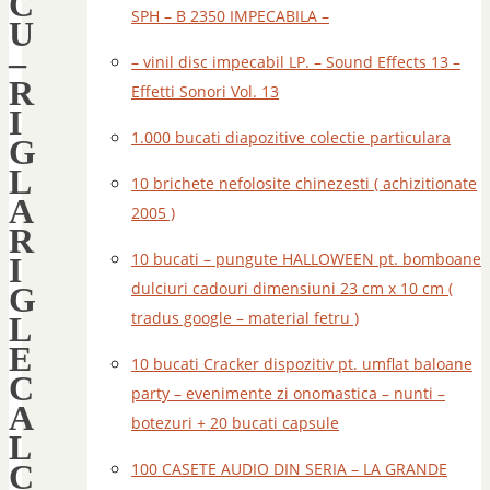
C
SPH – B 2350 IMPECABILA –
U
–
– vinil disc impecabil LP. – Sound Effects 13 –
R
Effetti Sonori Vol. 13
I
1.000 bucati diapozitive colectie particulara
G
L
10 brichete nefolosite chinezesti ( achizitionate
A
2005 )
R
10 bucati – pungute HALLOWEEN pt. bomboane
I
dulciuri cadouri dimensiuni 23 cm x 10 cm (
G
tradus google – material fetru )
L
E
10 bucati Cracker dispozitiv pt. umflat baloane
C
party – evenimente zi onomastica – nunti –
A
botezuri + 20 bucati capsule
L
C
100 CASETE AUDIO DIN SERIA – LA GRANDE