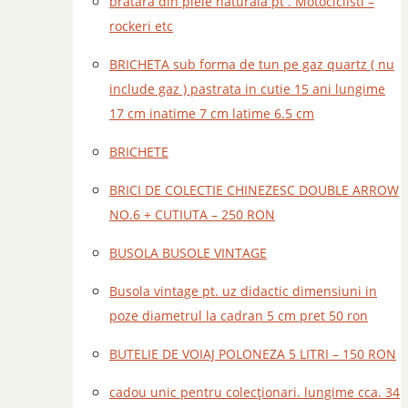
bratara din piele naturala pt . Motociclisti –
rockeri etc
BRICHETA sub forma de tun pe gaz quartz ( nu
include gaz ) pastrata in cutie 15 ani lungime
17 cm inatime 7 cm latime 6.5 cm
BRICHETE
BRICI DE COLECTIE CHINEZESC DOUBLE ARROW
NO.6 + CUTIUTA – 250 RON
BUSOLA BUSOLE VINTAGE
Busola vintage pt. uz didactic dimensiuni in
poze diametrul la cadran 5 cm pret 50 ron
BUTELIE DE VOIAJ POLONEZA 5 LITRI – 150 RON
cadou unic pentru colecționari. lungime cca. 34