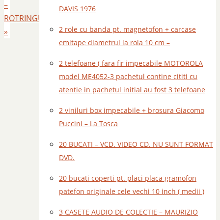
–
DAVIS 1976
ROTRINGURI
2 role cu banda pt. magnetofon + carcase
»
emitape diametrul la rola 10 cm –
2 telefoane ( fara fir impecabile MOTOROLA
model ME4052-3 pachetul contine cititi cu
atentie in pachetul initial au fost 3 telefoane
2 viniluri box impecabile + brosura Giacomo
Puccini – La Tosca
20 BUCATI – VCD. VIDEO CD. NU SUNT FORMAT
DVD.
20 bucati coperti pt. placi placa gramofon
patefon originale cele vechi 10 inch ( medii )
3 CASETE AUDIO DE COLECTIE – MAURIZIO