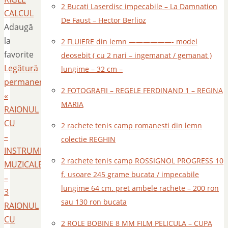
2 Bucati Laserdisc impecabile – La Damnation
CALCUL
De Faust – Hector Berlioz
Adaugă
la
2 FLUIERE din lemn ——————- model
favorite
deosebit ( cu 2 nari – ingemanat / gemanat )
Legătură
lungime – 32 cm –
permanentă
.
2 FOTOGRAFII – REGELE FERDINAND 1 – REGINA
«
MARIA
RAIONUL
CU
2 rachete tenis camp romanesti din lemn
–
colectie REGHIN
INSTRUMENTE
2 rachete tenis camp ROSSIGNOL PROGRESS 10
MUZICALE
f. usoare 245 grame bucata / impecabile
–
lungime 64 cm. pret ambele rachete – 200 ron
3
sau 130 ron bucata
RAIONUL
CU
2 ROLE BOBINE 8 MM FILM PELICULA – CUPA