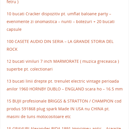
fetru )
10 bucati Cracker dispozitiv pt. umflat baloane party –
evenimente zi onomastica – nunti – botezuri + 20 bucati
capsule
100 CASETE AUDIO DIN SERIA – LA GRANDE STORIA DEL
ROCK
12 bucati viniluri 7 inch MARMORATE ( muzica greceasca )
superbe pt. colectionari
13 bucati linii drepte pt. trenulet electric vintage perioada
anilor 1960 HORNBY DUBLO – ENGLAND scara ho – 16.5 mm
15 BUJII profesionale BRIGGS & STRATTON / CHAMPION cod
produs 591868 plug spark Made IN USA nu CHINA pt.
masini de tuns motocositoare etc
15 GRAVURI Alexander BIDA 1891 Imprimeu antic – Aceaste