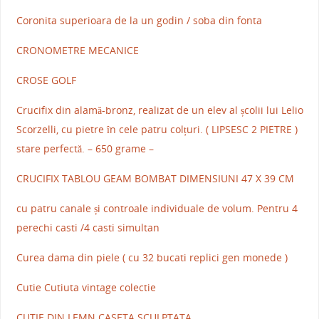
Coronita superioara de la un godin / soba din fonta
CRONOMETRE MECANICE
CROSE GOLF
Crucifix din alamă-bronz, realizat de un elev al școlii lui Lelio
Scorzelli, cu pietre în cele patru colțuri. ( LIPSESC 2 PIETRE )
stare perfectă. – 650 grame –
CRUCIFIX TABLOU GEAM BOMBAT DIMENSIUNI 47 X 39 CM
cu patru canale și controale individuale de volum. Pentru 4
perechi casti /4 casti simultan
Curea dama din piele ( cu 32 bucati replici gen monede )
Cutie Cutiuta vintage colectie
CUTIE DIN LEMN CASETA SCULPTATA