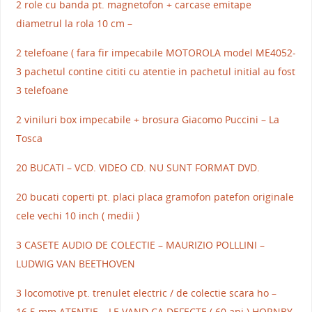
2 role cu banda pt. magnetofon + carcase emitape
diametrul la rola 10 cm –
2 telefoane ( fara fir impecabile MOTOROLA model ME4052-
3 pachetul contine cititi cu atentie in pachetul initial au fost
3 telefoane
2 viniluri box impecabile + brosura Giacomo Puccini – La
Tosca
20 BUCATI – VCD. VIDEO CD. NU SUNT FORMAT DVD.
20 bucati coperti pt. placi placa gramofon patefon originale
cele vechi 10 inch ( medii )
3 CASETE AUDIO DE COLECTIE – MAURIZIO POLLLINI –
LUDWIG VAN BEETHOVEN
3 locomotive pt. trenulet electric / de colectie scara ho –
16.5 mm ATENTIE – LE VAND CA DEFECTE ( 60 ani ) HORNBY