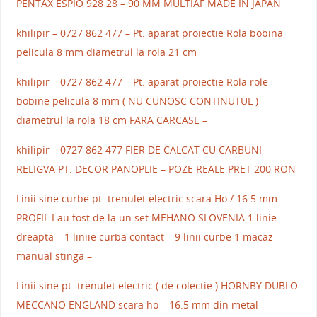
PENTAX ESPIO 928 28 – 90 MM MULTIAF MADE IN JAPAN
khilipir – 0727 862 477 – Pt. aparat proiectie Rola bobina
pelicula 8 mm diametrul la rola 21 cm
khilipir – 0727 862 477 – Pt. aparat proiectie Rola role
bobine pelicula 8 mm ( NU CUNOSC CONTINUTUL )
diametrul la rola 18 cm FARA CARCASE –
khilipir – 0727 862 477 FIER DE CALCAT CU CARBUNI –
RELIGVA PT. DECOR PANOPLIE – POZE REALE PRET 200 RON
Linii sine curbe pt. trenulet electric scara Ho / 16.5 mm
PROFIL I au fost de la un set MEHANO SLOVENIA 1 linie
dreapta – 1 liniie curba contact – 9 linii curbe 1 macaz
manual stinga –
Linii sine pt. trenulet electric ( de colectie ) HORNBY DUBLO
MECCANO ENGLAND scara ho – 16.5 mm din metal