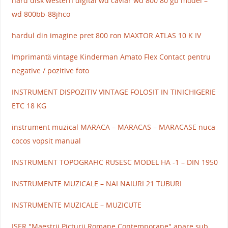
hard disk western digital wd caviar wd 800 80 gb model –
wd 800bb-88jhco
hardul din imagine pret 800 ron MAXTOR ATLAS 10 K IV
Imprimantă vintage Kinderman Amato Flex Contact pentru
negative / pozitive foto
INSTRUMENT DISPOZITIV VINTAGE FOLOSIT IN TINICHIGERIE
ETC 18 KG
instrument muzical MARACA – MARACAS – MARACASE nuca
cocos vopsit manual
INSTRUMENT TOPOGRAFIC RUSESC MODEL HA -1 – DIN 1950
INSTRUMENTE MUZICALE – NAI NAIURI 21 TUBURI
INSTRUMENTE MUZICALE – MUZICUTE
ISER "Maestrii Picturii Romane Contemporane" apare sub