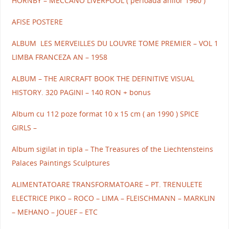
HORNBY – MECCANO LIVERPOOL ( perioada anilor 1960 )
AFISE POSTERE
ALBUM LES MERVEILLES DU LOUVRE TOME PREMIER – VOL 1
LIMBA FRANCEZA AN – 1958
ALBUM – THE AIRCRAFT BOOK THE DEFINITIVE VISUAL
HISTORY. 320 PAGINI – 140 RON + bonus
Album cu 112 poze format 10 x 15 cm ( an 1990 ) SPICE
GIRLS –
Album sigilat in tipla – The Treasures of the Liechtensteins
Palaces Paintings Sculptures
ALIMENTATOARE TRANSFORMATOARE – PT. TRENULETE
ELECTRICE PIKO – ROCO – LIMA – FLEISCHMANN – MARKLIN
– MEHANO – JOUEF – ETC