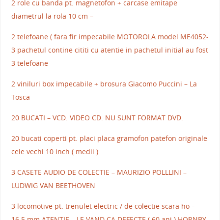
2 role cu banda pt. magnetofon + carcase emitape
diametrul la rola 10 cm –
2 telefoane ( fara fir impecabile MOTOROLA model ME4052-
3 pachetul contine cititi cu atentie in pachetul initial au fost
3 telefoane
2 viniluri box impecabile + brosura Giacomo Puccini – La
Tosca
20 BUCATI – VCD. VIDEO CD. NU SUNT FORMAT DVD.
20 bucati coperti pt. placi placa gramofon patefon originale
cele vechi 10 inch ( medii )
3 CASETE AUDIO DE COLECTIE – MAURIZIO POLLLINI –
LUDWIG VAN BEETHOVEN
3 locomotive pt. trenulet electric / de colectie scara ho –
16.5 mm ATENTIE – LE VAND CA DEFECTE ( 60 ani ) HORNBY