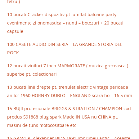
fetru )
10 bucati Cracker dispozitiv pt. umflat baloane party –
evenimente zi onomastica – nunti – botezuri + 20 bucati
capsule
100 CASETE AUDIO DIN SERIA – LA GRANDE STORIA DEL
ROCK
12 bucati viniluri 7 inch MARMORATE ( muzica greceasca )
superbe pt. colectionari
13 bucati linii drepte pt. trenulet electric vintage perioada
anilor 1960 HORNBY DUBLO – ENGLAND scara ho – 16.5 mm
15 BUJII profesionale BRIGGS & STRATTON / CHAMPION cod
produs 591868 plug spark Made IN USA nu CHINA pt.
masini de tuns motocositoare etc
15 GRAVURI Alexander BIDA 1891 Imprimeu antic – Aceaste