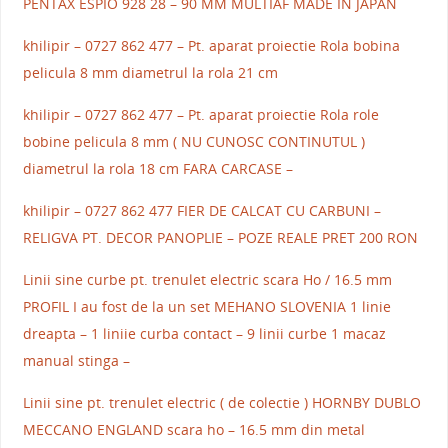
PENTAX ESPIO 928 28 – 90 MM MULTIAF MADE IN JAPAN
khilipir – 0727 862 477 – Pt. aparat proiectie Rola bobina
pelicula 8 mm diametrul la rola 21 cm
khilipir – 0727 862 477 – Pt. aparat proiectie Rola role
bobine pelicula 8 mm ( NU CUNOSC CONTINUTUL )
diametrul la rola 18 cm FARA CARCASE –
khilipir – 0727 862 477 FIER DE CALCAT CU CARBUNI –
RELIGVA PT. DECOR PANOPLIE – POZE REALE PRET 200 RON
Linii sine curbe pt. trenulet electric scara Ho / 16.5 mm
PROFIL I au fost de la un set MEHANO SLOVENIA 1 linie
dreapta – 1 liniie curba contact – 9 linii curbe 1 macaz
manual stinga –
Linii sine pt. trenulet electric ( de colectie ) HORNBY DUBLO
MECCANO ENGLAND scara ho – 16.5 mm din metal