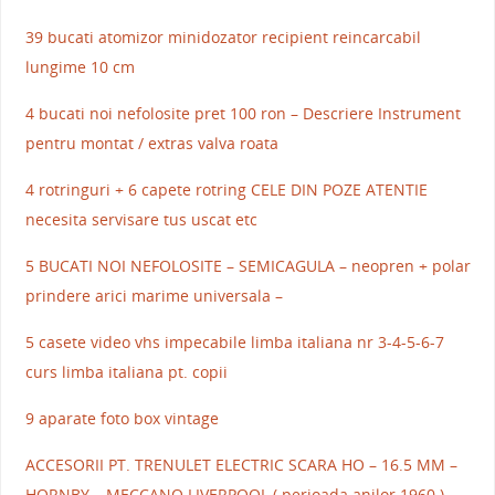
39 bucati atomizor minidozator recipient reincarcabil
lungime 10 cm
4 bucati noi nefolosite pret 100 ron – Descriere Instrument
pentru montat / extras valva roata
4 rotringuri + 6 capete rotring CELE DIN POZE ATENTIE
necesita servisare tus uscat etc
5 BUCATI NOI NEFOLOSITE – SEMICAGULA – neopren + polar
prindere arici marime universala –
5 casete video vhs impecabile limba italiana nr 3-4-5-6-7
curs limba italiana pt. copii
9 aparate foto box vintage
ACCESORII PT. TRENULET ELECTRIC SCARA HO – 16.5 MM –
HORNBY – MECCANO LIVERPOOL ( perioada anilor 1960 )