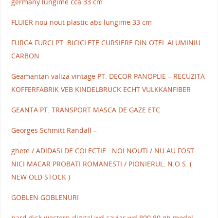
germany lungime cca 33 cm
FLUIER nou nout plastic abs lungime 33 cm
FURCA FURCI PT. BICICLETE CURSIERE DIN OTEL ALUMINIU
CARBON
Geamantan valiza vintage PT. DECOR PANOPLIE – RECUZITA
KOFFERFABRIK VEB KINDELBRUCK ECHT VULKKANFIBER
GEANTA PT. TRANSPORT MASCA DE GAZE ETC
Georges Schmitt Randall –
ghete / ADIDASI DE COLECTIE . NOI NOUTI / NU AU FOST
NICI MACAR PROBATI ROMANESTI / PIONIERUL. N.O.S. (
NEW OLD STOCK )
GOBLEN GOBLENURI
hard disk western digital wd caviar wd 800 80 gb model –