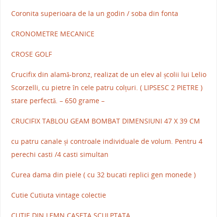
Coronita superioara de la un godin / soba din fonta
CRONOMETRE MECANICE
CROSE GOLF
Crucifix din alamă-bronz, realizat de un elev al școlii lui Lelio
Scorzelli, cu pietre în cele patru colțuri. ( LIPSESC 2 PIETRE )
stare perfectă. – 650 grame –
CRUCIFIX TABLOU GEAM BOMBAT DIMENSIUNI 47 X 39 CM
cu patru canale și controale individuale de volum. Pentru 4
perechi casti /4 casti simultan
Curea dama din piele ( cu 32 bucati replici gen monede )
Cutie Cutiuta vintage colectie
CUTIE DIN LEMN CASETA SCULPTATA