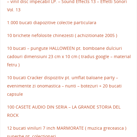
– vinil disc impecabil LP. – Sound Effects 13 – Effetti Sonori
Vol. 13
1.000 bucati diapozitive colectie particulara
10 brichete nefolosite chinezesti ( achizitionate 2005 )
10 bucati – pungute HALLOWEEN pt. bomboane dulciuri
cadouri dimensiuni 23 cm x 10 cm ( tradus google – material
fetru )
10 bucati Cracker dispozitiv pt. umflat baloane party –
evenimente zi onomastica – nunti – botezuri + 20 bucati
capsule
100 CASETE AUDIO DIN SERIA – LA GRANDE STORIA DEL
ROCK
12 bucati viniluri 7 inch MARMORATE ( muzica greceasca )
superbe pt. colectionari