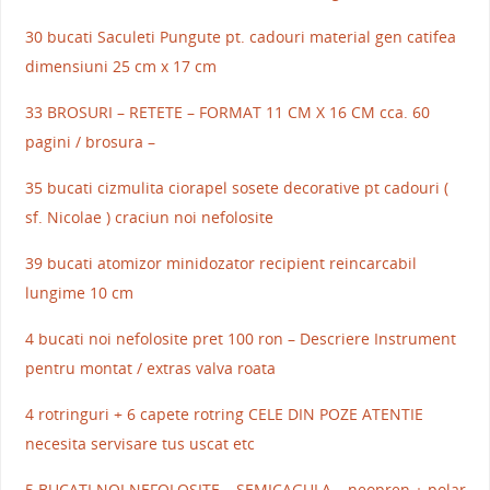
30 bucati Saculeti Pungute pt. cadouri material gen catifea
dimensiuni 25 cm x 17 cm
33 BROSURI – RETETE – FORMAT 11 CM X 16 CM cca. 60
pagini / brosura –
35 bucati cizmulita ciorapel sosete decorative pt cadouri (
sf. Nicolae ) craciun noi nefolosite
39 bucati atomizor minidozator recipient reincarcabil
lungime 10 cm
4 bucati noi nefolosite pret 100 ron – Descriere Instrument
pentru montat / extras valva roata
4 rotringuri + 6 capete rotring CELE DIN POZE ATENTIE
necesita servisare tus uscat etc
5 BUCATI NOI NEFOLOSITE – SEMICAGULA – neopren + polar