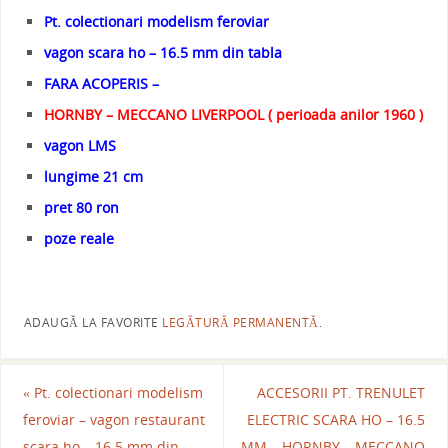
Pt. colectionari modelism feroviar
vagon scara ho – 16.5 mm din tabla
FARA ACOPERIS –
HORNBY – MECCANO LIVERPOOL ( perioada anilor 1960 )
vagon LMS
lungime 21 cm
pret 80 ron
poze reale
ADAUGĂ LA FAVORITE
LEGĂTURĂ PERMANENTĂ
.
«
Pt. colectionari modelism
ACCESORII PT. TRENULET
feroviar – vagon restaurant
ELECTRIC SCARA HO – 16.5
scara ho – 16.5 mm din
MM – HORNBY – MECCANO