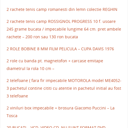
2 rachete tenis camp romanesti din lemn colectie REGHIN
2 rachete tenis camp ROSSIGNOL PROGRESS 10 f. usoare
245 grame bucata / impecabile lungime 64 cm. pret ambele
rachete – 200 ron sau 130 ron bucata
2 ROLE BOBINE 8 MM FILM PELICULA – CUPA DAVIS 1976
2 role cu banda pt. magnetofon + carcase emitape
diametrul la rola 10 cm –
2 telefoane ( fara fir impecabile MOTOROLA model ME4052-
3 pachetul contine cititi cu atentie in pachetul initial au fost
3 telefoane
2 viniluri box impecabile + brosura Giacomo Puccini – La
Tosca
20 BUCATI – VCD. VIDEO CD. NU SUNT FORMAT DVD.