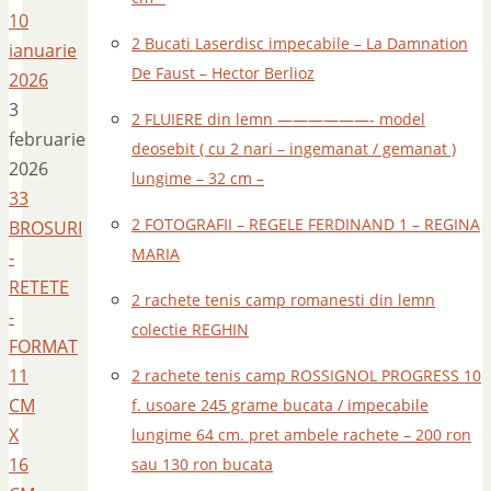
10
2 Bucati Laserdisc impecabile – La Damnation
ianuarie
De Faust – Hector Berlioz
2026
3
2 FLUIERE din lemn ——————- model
februarie
deosebit ( cu 2 nari – ingemanat / gemanat )
2026
lungime – 32 cm –
33
2 FOTOGRAFII – REGELE FERDINAND 1 – REGINA
BROSURI
MARIA
-
RETETE
2 rachete tenis camp romanesti din lemn
-
colectie REGHIN
FORMAT
11
2 rachete tenis camp ROSSIGNOL PROGRESS 10
CM
f. usoare 245 grame bucata / impecabile
X
lungime 64 cm. pret ambele rachete – 200 ron
16
sau 130 ron bucata