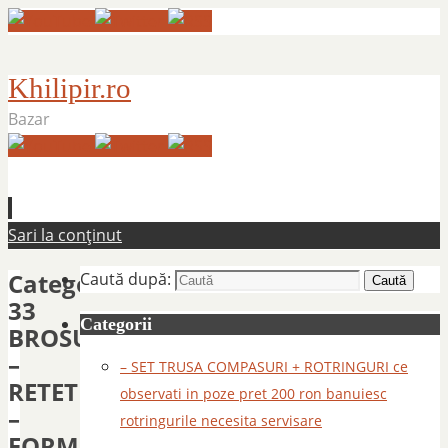
Khilipir.ro
Bazar
Sari la conținut
Categorie:
Caută după:
Caută
33
Categorii
BROSURI
–
– SET TRUSA COMPASURI + ROTRINGURI ce
RETETE
observati in poze pret 200 ron banuiesc
–
rotringurile necesita servisare
FORMAT