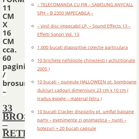
– TELECOMANDA CU FIR – SAMSUNG ANYCALL
11
SPH – B 2350 IMPECABILA –
CM
X
– vinil disc impecabil LP. – Sound Effects 13 –
16
Effetti Sonori Vol. 13
CM
cca.
1.000 bucati diapozitive colectie particulara
60
10 brichete nefolosite chinezesti ( achizitionate
pagini
2005 )
/
brosura
10 bucati – pungute HALLOWEEN pt. bomboane
–
dulciuri cadouri dimensiuni 23 cm x 10 cm (
tradus google – material fetru )
33
10 bucati Cracker dispozitiv pt. umflat baloane
BROSURI
party – evenimente zi onomastica – nunti –
–
botezuri + 20 bucati capsule
RETETE