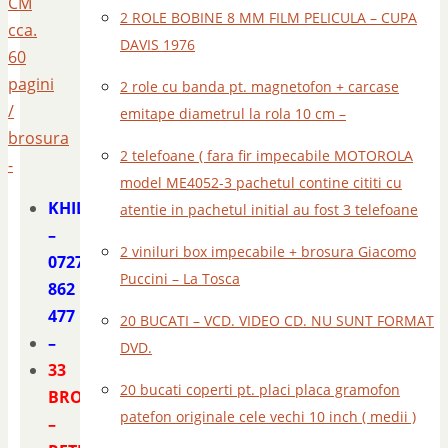
CM
2 ROLE BOBINE 8 MM FILM PELICULA – CUPA
cca.
DAVIS 1976
60
pagini
2 role cu banda pt. magnetofon + carcase
/
emitape diametrul la rola 10 cm –
brosura
2 telefoane ( fara fir impecabile MOTOROLA
-
model ME4052-3 pachetul contine cititi cu
KHILIPIR
atentie in pachetul initial au fost 3 telefoane
–
2 viniluri box impecabile + brosura Giacomo
0727
Puccini – La Tosca
862
477
20 BUCATI – VCD. VIDEO CD. NU SUNT FORMAT
–
DVD.
33
20 bucati coperti pt. placi placa gramofon
BROSURI
patefon originale cele vechi 10 inch ( medii )
–