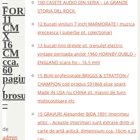
–
100 CASETE AUDIO DIN SERIA – LA GRANDE
FORMAT
STORIA DEL ROCK
11
12 bucati viniluri 7 inch MARMORATE ( muzica
CM
greceasca ) superbe pt. colectionari
X
16
13 bucati linii drepte pt. trenulet electric
CM
vintage perioada anilor 1960 HORNBY DUBLO –
cca.
ENGLAND scara ho – 16.5 mm
60
15 BUJII profesionale BRIGGS & STRATTON /
pagini
CHAMPION cod produs 591868 plug spark
/
Made IN USA nu CHINA pt. masini de tuns
brosura
motocositoare etc
–
15 GRAVURI Alexander BIDA 1891 Imprimeu
antic – Aceaste imprimari sunt extrase dintr-o
de
carte de artă antică. dimensiuni cca. 16cm x 23
admin
cm –