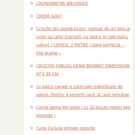
CRONOMETRE MECANICE
CROSE GOLF
Crucifix din alamă-bronz, realizat de un elev al
școlii lui Lelio Scorzelli, cu pietre în cele patru
colțuri. ( LIPSESC 2 PIETRE ) stare perfectă. –
650 grame –
CRUCIFIX TABLOU GEAM BOMBAT DIMENSIUNI
47 X 39 CM
cu patru canale și controale individuale de
volum. Pentru 4 perechi casti /4 casti simultan
Curea dama din piele ( cu 32 bucati replici gen
monede )
Cutie Cutiuta vintage colectie