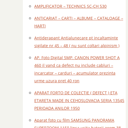
AMPLIFICATOR – TECHNICS SC-CH 530
ANTICARIAT – CARTI – ALBUME – CATALOAGE –
HARTI
Antiderapant Antialunecare pt incaltaminte
sigilate nr 45 – 48 ( nu sunt coltari alpinism )
AP. Foto Digital 5MP. CANON POWER SHOT A
460 il vand ca defect nu include cabluri –
incarcator – carduri – acumulator prezinta
urme uzura pret 40 ron
APARAT FORTO DE COLECTIE ( DEFECT ) ETA
ETARETA MADE IN CEHOSLOVACIA SERIA 13545
PERIOADA ANILOR 1950
Aparat foto cu film SAMSUNG PANORAMA
SUPERZOOM 1150 lipsa usita baterii zoom 38 –