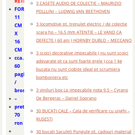
RETETE
3 CASETE AUDIO DE COLECTIE – MAURIZIO
FORMAT
POLLLINI – LUDWIG VAN BEETHOVEN
11
3 locomotive pt. trenulet electric / de colectie
CM
scara ho – 16.5 mm ATENTIE – LE VAND CA
X
DEFECTE ( 60 ani ) HORNBY DUBLO – MECCANO
16
CM
3 scoici decorative impecabile ( nu sunt scoici
cca.
adevarate pt ca sunt foarte grele ) cca 1 kg
60
bucata nu sunt ciobite ideal pt scrumiera
pagini
bomboniera etc
/
brosura
3 viniluri box Lp impecabile nota 9.5 – Cyrano
–
De Bergerac – Daniel Soprano
pret
30 BUCATI CALE – Cala de verificare cu unghi –
70
RUSESTI
ron
30 bucati Saculeti Pungute pt. cadouri material