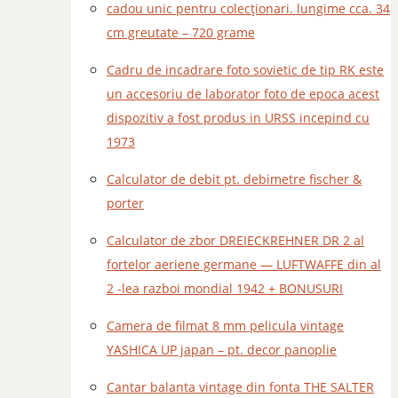
cadou unic pentru colecționari. lungime cca. 34
cm greutate – 720 grame
Cadru de incadrare foto sovietic de tip RK este
un accesoriu de laborator foto de epoca acest
dispozitiv a fost produs in URSS incepind cu
1973
Calculator de debit pt. debimetre fischer &
porter
Calculator de zbor DREIECKREHNER DR 2 al
fortelor aeriene germane — LUFTWAFFE din al
2 -lea razboi mondial 1942 + BONUSURI
Camera de filmat 8 mm pelicula vintage
YASHICA UP japan – pt. decor panoplie
Cantar balanta vintage din fonta THE SALTER