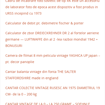
Cadru de incadrare foto sovietic de tip RK este un accesoriu
de laborator foto de epoca acest dispozitiv a fost produs in
URSS incepind cu 1973
Calculator de debit pt. debimetre fischer & porter
Calculator de zbor DREIECKREHNER DR 2 al fortelor aeriene
germane — LUFTWAFFE din al 2 -lea razboi mondial 1942 +
BONUSURI
Camera de filmat 8 mm pelicula vintage YASHICA UP japan –
pt. decor panoplie
Cantar balanta vintage din fonta THE SALTER
STAFFORDSHIRE made in england
CANTAR COLECTIE VINTAGE RUSESC AN 1975 DIAMETRUL 19
CM- de la 0 – 200 kg
CANTAR VINTAGE DE LA 0 – LA 250 GRAME – SOEHNLE