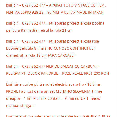
khilipir – 0727 862 477 – APARAT FOTO VINTAGE CU FILM.
PENTAX ESPIO 928 28 – 90 MM MULTIAF MADE IN JAPAN
khilipir – 0727 862 477 – Pt. aparat proiectie Rola bobina
pelicula 8 mm diametrul la rola 21 cm
khilipir – 0727 862 477 – Pt. aparat proiectie Rola role
bobine pelicula 8 mm ( NU CUNOSC CONTINUTUL )
diametrul la rola 18 cm FARA CARCASE –
khilipir – 0727 862 477 FIER DE CALCAT CU CARBUNI –
RELIGVA PT. DECOR PANOPLIE – POZE REALE PRET 200 RON
Linii sine curbe pt. trenulet electric scara Ho / 16.5 mm
PROFIL I au fost de la un set MEHANO SLOVENIA 1 linie
dreapta – 1 liniie curba contact – 9 linii curbe 1 macaz
manual stinga –
Linii sine pt. trenulet electric ( de colectie ) HORNBY DUBLO