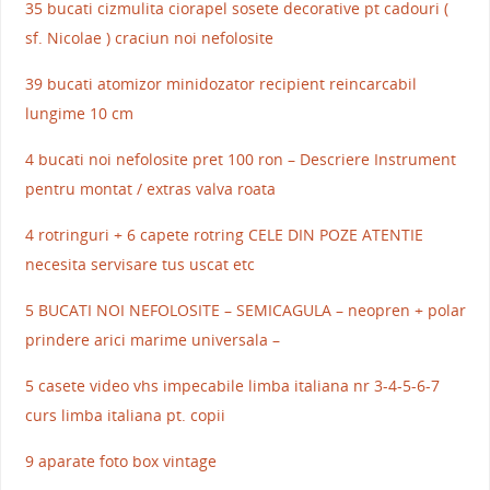
35 bucati cizmulita ciorapel sosete decorative pt cadouri (
sf. Nicolae ) craciun noi nefolosite
39 bucati atomizor minidozator recipient reincarcabil
lungime 10 cm
4 bucati noi nefolosite pret 100 ron – Descriere Instrument
pentru montat / extras valva roata
4 rotringuri + 6 capete rotring CELE DIN POZE ATENTIE
necesita servisare tus uscat etc
5 BUCATI NOI NEFOLOSITE – SEMICAGULA – neopren + polar
prindere arici marime universala –
5 casete video vhs impecabile limba italiana nr 3-4-5-6-7
curs limba italiana pt. copii
9 aparate foto box vintage