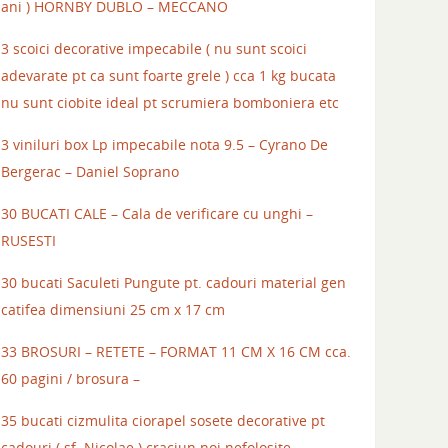
ani ) HORNBY DUBLO – MECCANO
3 scoici decorative impecabile ( nu sunt scoici
adevarate pt ca sunt foarte grele ) cca 1 kg bucata
nu sunt ciobite ideal pt scrumiera bomboniera etc
3 viniluri box Lp impecabile nota 9.5 – Cyrano De
Bergerac – Daniel Soprano
30 BUCATI CALE – Cala de verificare cu unghi –
RUSESTI
30 bucati Saculeti Pungute pt. cadouri material gen
catifea dimensiuni 25 cm x 17 cm
33 BROSURI – RETETE – FORMAT 11 CM X 16 CM cca.
60 pagini / brosura –
35 bucati cizmulita ciorapel sosete decorative pt
cadouri ( sf. Nicolae ) craciun noi nefolosite