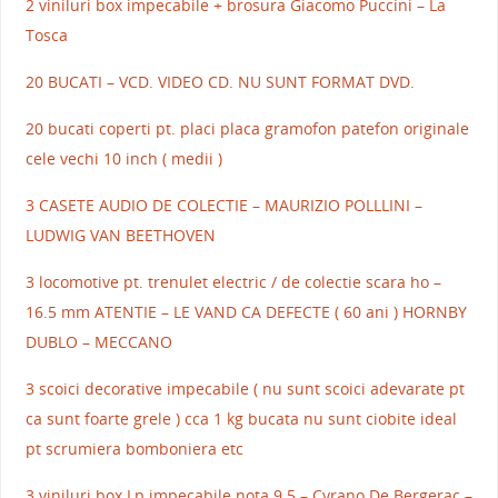
2 viniluri box impecabile + brosura Giacomo Puccini – La
Tosca
20 BUCATI – VCD. VIDEO CD. NU SUNT FORMAT DVD.
20 bucati coperti pt. placi placa gramofon patefon originale
cele vechi 10 inch ( medii )
3 CASETE AUDIO DE COLECTIE – MAURIZIO POLLLINI –
LUDWIG VAN BEETHOVEN
3 locomotive pt. trenulet electric / de colectie scara ho –
16.5 mm ATENTIE – LE VAND CA DEFECTE ( 60 ani ) HORNBY
DUBLO – MECCANO
3 scoici decorative impecabile ( nu sunt scoici adevarate pt
ca sunt foarte grele ) cca 1 kg bucata nu sunt ciobite ideal
pt scrumiera bomboniera etc
3 viniluri box Lp impecabile nota 9.5 – Cyrano De Bergerac –