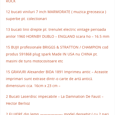
ROCK
12 bucati viniluri 7 inch MARMORATE ( muzica greceasca )
superbe pt. colectionari
13 bucati linii drepte pt. trenulet electric vintage perioada
anilor 1960 HORNBY DUBLO – ENGLAND scara ho – 16.5 mm
15 BUJII profesionale BRIGGS & STRATTON / CHAMPION cod
produs 591868 plug spark Made IN USA nu CHINA pt.
masini de tuns motocositoare etc
15 GRAVURI Alexander BIDA 1891 Imprimeu antic – Aceaste
imprimari sunt extrase dintr-o carte de artă antică.
dimensiuni cca. 16cm x 23 cm –
2 Bucati Laserdisc impecabile – La Damnation De Faust –
Hector Berlioz
2 FLUIERE din lemn ——————- model deosebit ( cu 2 nari