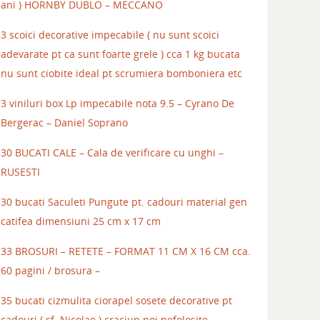
ani ) HORNBY DUBLO – MECCANO
3 scoici decorative impecabile ( nu sunt scoici
adevarate pt ca sunt foarte grele ) cca 1 kg bucata
nu sunt ciobite ideal pt scrumiera bomboniera etc
3 viniluri box Lp impecabile nota 9.5 – Cyrano De
Bergerac – Daniel Soprano
30 BUCATI CALE – Cala de verificare cu unghi –
RUSESTI
30 bucati Saculeti Pungute pt. cadouri material gen
catifea dimensiuni 25 cm x 17 cm
33 BROSURI – RETETE – FORMAT 11 CM X 16 CM cca.
60 pagini / brosura –
35 bucati cizmulita ciorapel sosete decorative pt
cadouri ( sf. Nicolae ) craciun noi nefolosite