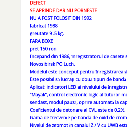
DEFECT
SE APRINDE DAR NU PORNESTE
NU A FOST FOLOSIT DIN 1992
fabricat 1988
greutate 9 .5 kg.
FARA BOXE
pret 150 ron
Începând din 1986, înregistratorul de casete
Novosibirsk PO Luch.
Modelul este conceput pentru înregistrarea și
Este posibil să lucrați cu două tipuri de band
Aplicat: indicatori LED ai nivelului de înregis
“Mayak”, control electronic-logic al tuturor 
sendast, modul pauză, oprire automată la ca
Coeficientul de detonare al CVL este de 0,2%.
Gama de frecvențe pe banda de oxid de crom 
Nivelul de zgomot în canalul Z / V cu UWB este