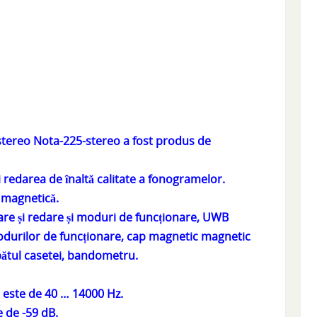
 stereo Nota-225-stereo a fost produs de
 redarea de înaltă calitate a fonogramelor.
ă magnetică.
trare și redare și moduri de funcționare, UWB
modurilor de funcționare, cap magnetic magnetic
pătul casetei, bandometru.
este de 40 … 14000 Hz.
 de -59 dB.