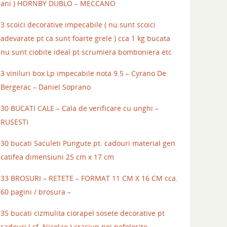
ani ) HORNBY DUBLO – MECCANO
3 scoici decorative impecabile ( nu sunt scoici
adevarate pt ca sunt foarte grele ) cca 1 kg bucata
nu sunt ciobite ideal pt scrumiera bomboniera etc
3 viniluri box Lp impecabile nota 9.5 – Cyrano De
Bergerac – Daniel Soprano
30 BUCATI CALE – Cala de verificare cu unghi –
RUSESTI
30 bucati Saculeti Pungute pt. cadouri material gen
catifea dimensiuni 25 cm x 17 cm
33 BROSURI – RETETE – FORMAT 11 CM X 16 CM cca.
60 pagini / brosura –
35 bucati cizmulita ciorapel sosete decorative pt
cadouri ( sf. Nicolae ) craciun noi nefolosite