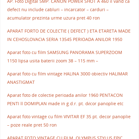
AP. Foto Digital 5MP. CANON POWER SHOT A 460 il vand ca
defect nu include cabluri – incarcator – carduri –
acumulator prezinta urme uzura pret 40 ron
APARAT FORTO DE COLECTIE ( DEFECT ) ETA ETARETA MADE
IN CEHOSLOVACIA SERIA 13545 PERIOADA ANILOR 1950
Aparat foto cu film SAMSUNG PANORAMA SUPERZOOM
1150 lipsa usita baterii zoom 38 – 115 mm –
Aparat foto cu film vintage HALINA 3000 obiectiv HALIMAR
ANASTIGMAT
Aparat foto de colectie perioada anilor 1960 PENTACON
PENTI ll DOMIPLAN made in g.d.r. pt. décor panoplie etc
Aparat foto vintage cu film VIVITAR EF 35 pt. decor panoplie
– poze reale pret 50 ron
APARAT FOTO VINTAGE CU FILM. OLYMPUS STYLUS EPIC