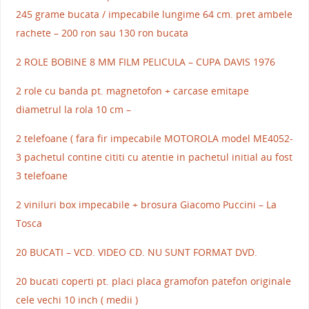
245 grame bucata / impecabile lungime 64 cm. pret ambele
rachete – 200 ron sau 130 ron bucata
2 ROLE BOBINE 8 MM FILM PELICULA – CUPA DAVIS 1976
2 role cu banda pt. magnetofon + carcase emitape
diametrul la rola 10 cm –
2 telefoane ( fara fir impecabile MOTOROLA model ME4052-
3 pachetul contine cititi cu atentie in pachetul initial au fost
3 telefoane
2 viniluri box impecabile + brosura Giacomo Puccini – La
Tosca
20 BUCATI – VCD. VIDEO CD. NU SUNT FORMAT DVD.
20 bucati coperti pt. placi placa gramofon patefon originale
cele vechi 10 inch ( medii )