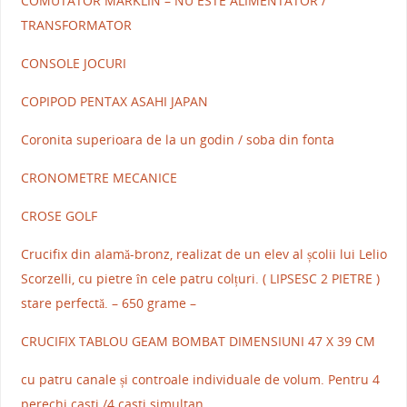
COMUTATOR MARKLIN – NU ESTE ALIMENTATOR /
TRANSFORMATOR
CONSOLE JOCURI
COPIPOD PENTAX ASAHI JAPAN
Coronita superioara de la un godin / soba din fonta
CRONOMETRE MECANICE
CROSE GOLF
Crucifix din alamă-bronz, realizat de un elev al școlii lui Lelio
Scorzelli, cu pietre în cele patru colțuri. ( LIPSESC 2 PIETRE )
stare perfectă. – 650 grame –
CRUCIFIX TABLOU GEAM BOMBAT DIMENSIUNI 47 X 39 CM
cu patru canale și controale individuale de volum. Pentru 4
perechi casti /4 casti simultan