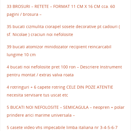
33 BROSURI – RETETE – FORMAT 11 CM X 16 CM cca. 60
pagini / brosura –
35 bucati cizmulita ciorapel sosete decorative pt cadouri (
sf. Nicolae ) craciun noi nefolosite
39 bucati atomizor minidozator recipient reincarcabil
lungime 10 cm
4 bucati noi nefolosite pret 100 ron – Descriere Instrument
pentru montat / extras valva roata
4 rotringuri + 6 capete rotring CELE DIN POZE ATENTIE
necesita servisare tus uscat etc
5 BUCATI NOI NEFOLOSITE – SEMICAGULA – neopren + polar
prindere arici marime universala –
5 casete video vhs impecabile limba italiana nr 3-4-5-6-7