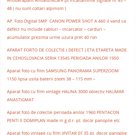
Antiderapant Antialunecare pt incaltaminte sigilate nr 45 –
48 ( nu sunt coltari alpinism )
AP. Foto Digital 5MP. CANON POWER SHOT A 460 il vand ca
defect nu include cabluri – incarcator – carduri –
acumulator prezinta urme uzura pret 40 ron
APARAT FORTO DE COLECTIE ( DEFECT ) ETA ETARETA MADE
IN CEHOSLOVACIA SERIA 13545 PERIOADA ANILOR 1950
Aparat foto cu film SAMSUNG PANORAMA SUPERZOOM
1150 lipsa usita baterii zoom 38 – 115 mm –
Aparat foto cu film vintage HALINA 3000 obiectiv HALIMAR
ANASTIGMAT
Aparat foto de colectie perioada anilor 1960 PENTACON
PENTI ll DOMIPLAN made in g.d.r. pt. décor panoplie etc
Aparat foto vintage cu film VIVITAR EF 35 pt. decor panoplie