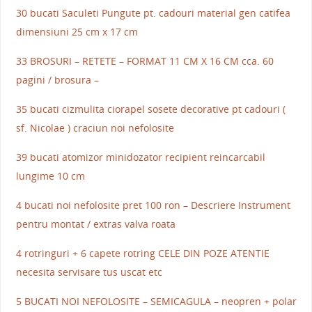
30 bucati Saculeti Pungute pt. cadouri material gen catifea
dimensiuni 25 cm x 17 cm
33 BROSURI – RETETE – FORMAT 11 CM X 16 CM cca. 60
pagini / brosura –
35 bucati cizmulita ciorapel sosete decorative pt cadouri (
sf. Nicolae ) craciun noi nefolosite
39 bucati atomizor minidozator recipient reincarcabil
lungime 10 cm
4 bucati noi nefolosite pret 100 ron – Descriere Instrument
pentru montat / extras valva roata
4 rotringuri + 6 capete rotring CELE DIN POZE ATENTIE
necesita servisare tus uscat etc
5 BUCATI NOI NEFOLOSITE – SEMICAGULA – neopren + polar