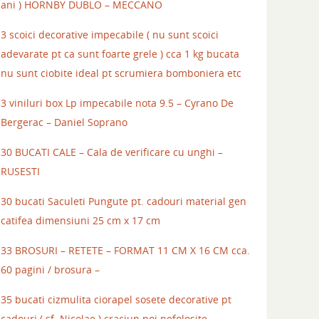
ani ) HORNBY DUBLO – MECCANO
3 scoici decorative impecabile ( nu sunt scoici
adevarate pt ca sunt foarte grele ) cca 1 kg bucata
nu sunt ciobite ideal pt scrumiera bomboniera etc
3 viniluri box Lp impecabile nota 9.5 – Cyrano De
Bergerac – Daniel Soprano
30 BUCATI CALE – Cala de verificare cu unghi –
RUSESTI
30 bucati Saculeti Pungute pt. cadouri material gen
catifea dimensiuni 25 cm x 17 cm
33 BROSURI – RETETE – FORMAT 11 CM X 16 CM cca.
60 pagini / brosura –
35 bucati cizmulita ciorapel sosete decorative pt
cadouri ( sf. Nicolae ) craciun noi nefolosite