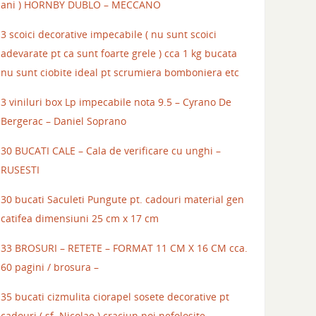
ani ) HORNBY DUBLO – MECCANO
3 scoici decorative impecabile ( nu sunt scoici
adevarate pt ca sunt foarte grele ) cca 1 kg bucata
nu sunt ciobite ideal pt scrumiera bomboniera etc
3 viniluri box Lp impecabile nota 9.5 – Cyrano De
Bergerac – Daniel Soprano
30 BUCATI CALE – Cala de verificare cu unghi –
RUSESTI
30 bucati Saculeti Pungute pt. cadouri material gen
catifea dimensiuni 25 cm x 17 cm
33 BROSURI – RETETE – FORMAT 11 CM X 16 CM cca.
60 pagini / brosura –
35 bucati cizmulita ciorapel sosete decorative pt
cadouri ( sf. Nicolae ) craciun noi nefolosite