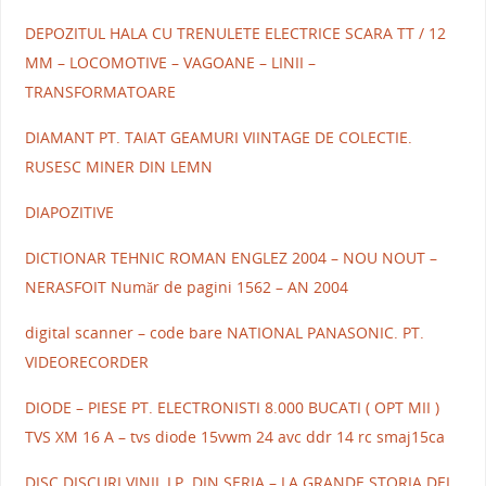
DEPOZITUL HALA CU TRENULETE ELECTRICE SCARA TT / 12
MM – LOCOMOTIVE – VAGOANE – LINII –
TRANSFORMATOARE
DIAMANT PT. TAIAT GEAMURI VIINTAGE DE COLECTIE.
RUSESC MINER DIN LEMN
DIAPOZITIVE
DICTIONAR TEHNIC ROMAN ENGLEZ 2004 – NOU NOUT –
NERASFOIT Număr de pagini 1562 – AN 2004
digital scanner – code bare NATIONAL PANASONIC. PT.
VIDEORECORDER
DIODE – PIESE PT. ELECTRONISTI 8.000 BUCATI ( OPT MII )
TVS XM 16 A – tvs diode 15vwm 24 avc ddr 14 rc smaj15ca
DISC DISCURI VINIL LP. DIN SERIA – LA GRANDE STORIA DEL