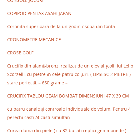
CONSOLE JOCURI
COPIPOD PENTAX ASAHI JAPAN
Coronita superioara de la un godin / soba din fonta
CRONOMETRE MECANICE
CROSE GOLF
Crucifix din alamă-bronz, realizat de un elev al școlii lui Lelio
Scorzelli, cu pietre în cele patru colțuri. ( LIPSESC 2 PIETRE )
stare perfectă. – 650 grame –
CRUCIFIX TABLOU GEAM BOMBAT DIMENSIUNI 47 X 39 CM
cu patru canale și controale individuale de volum. Pentru 4
perechi casti /4 casti simultan
Curea dama din piele ( cu 32 bucati replici gen monede )