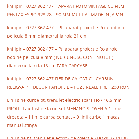
khilipir – 0727 862 477 – APARAT FOTO VINTAGE CU FILM.
PENTAX ESPIO 928 28 – 90 MM MULTIAF MADE IN JAPAN
khilipir – 0727 862 477 – Pt. aparat proiectie Rola bobina
pelicula 8 mm diametrul la rola 21 cm
khilipir – 0727 862 477 – Pt. aparat proiectie Rola role
bobine pelicula 8 mm ( NU CUNOSC CONTINUTUL )
diametrul la rola 18 cm FARA CARCASE –
khilipir – 0727 862 477 FIER DE CALCAT CU CARBUNI –
RELIGVA PT. DECOR PANOPLIE – POZE REALE PRET 200 RON
Linii sine curbe pt. trenulet electric scara Ho / 16.5 mm
PROFIL I au fost de la un set MEHANO SLOVENIA 1 linie
dreapta – 1 liniie curba contact – 9 linii curbe 1 macaz
manual stinga –
Linii sine pt. trenulet electric ( de colectie ) HORNBY DUBLO