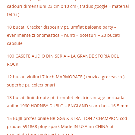
cadouri dimensiuni 23 cm x 10 cm ( tradus google – material
fetru )
10 bucati Cracker dispozitiv pt. umflat baloane party –
evenimente zi onomastica – nunti – botezuri + 20 bucati
capsule
100 CASETE AUDIO DIN SERIA – LA GRANDE STORIA DEL
ROCK
12 bucati viniluri 7 inch MARMORATE ( muzica greceasca )
superbe pt. colectionari
13 bucati linii drepte pt. trenulet electric vintage perioada
anilor 1960 HORNBY DUBLO – ENGLAND scara ho – 16.5 mm
15 BUJII profesionale BRIGGS & STRATTON / CHAMPION cod
produs 591868 plug spark Made IN USA nu CHINA pt.
masini de tuns motocositoare etc