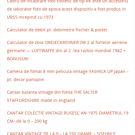
Cadru de incadrare foto sovietic de tip RK este un accesoriu
de laborator foto de epoca acest dispozitiv a fost produs in
URSS incepind cu 1973
Calculator de debit pt. debimetre fischer & porter
Calculator de zbor DREIECKREHNER DR 2 al fortelor aeriene
germane — LUFTWAFFE din al 2 -lea razboi mondial 1942 +
BONUSURI
Camera de filmat 8 mm pelicula vintage YASHICA UP japan –
pt. decor panoplie
Cantar balanta vintage din fonta THE SALTER
STAFFORDSHIRE made in england
CANTAR COLECTIE VINTAGE RUSESC AN 1975 DIAMETRUL 19
CM- de la 0 – 200 kg
CANTAR VINTAGE DE LA 0 – LA 250 GRAME – SOEHNLE