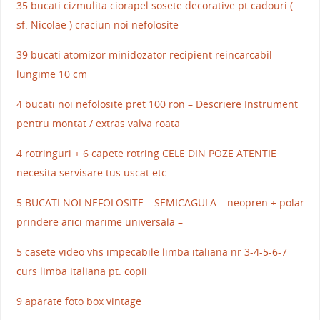
35 bucati cizmulita ciorapel sosete decorative pt cadouri (
sf. Nicolae ) craciun noi nefolosite
39 bucati atomizor minidozator recipient reincarcabil
lungime 10 cm
4 bucati noi nefolosite pret 100 ron – Descriere Instrument
pentru montat / extras valva roata
4 rotringuri + 6 capete rotring CELE DIN POZE ATENTIE
necesita servisare tus uscat etc
5 BUCATI NOI NEFOLOSITE – SEMICAGULA – neopren + polar
prindere arici marime universala –
5 casete video vhs impecabile limba italiana nr 3-4-5-6-7
curs limba italiana pt. copii
9 aparate foto box vintage