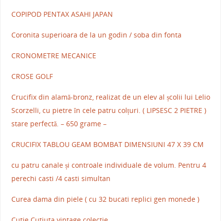
COPIPOD PENTAX ASAHI JAPAN
Coronita superioara de la un godin / soba din fonta
CRONOMETRE MECANICE
CROSE GOLF
Crucifix din alamă-bronz, realizat de un elev al școlii lui Lelio
Scorzelli, cu pietre în cele patru colțuri. ( LIPSESC 2 PIETRE )
stare perfectă. – 650 grame –
CRUCIFIX TABLOU GEAM BOMBAT DIMENSIUNI 47 X 39 CM
cu patru canale și controale individuale de volum. Pentru 4
perechi casti /4 casti simultan
Curea dama din piele ( cu 32 bucati replici gen monede )
Cutie Cutiuta vintage colectie