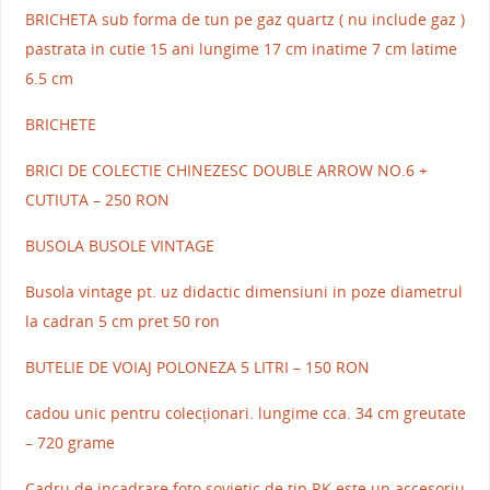
BRICHETA sub forma de tun pe gaz quartz ( nu include gaz )
pastrata in cutie 15 ani lungime 17 cm inatime 7 cm latime
6.5 cm
BRICHETE
BRICI DE COLECTIE CHINEZESC DOUBLE ARROW NO.6 +
CUTIUTA – 250 RON
BUSOLA BUSOLE VINTAGE
Busola vintage pt. uz didactic dimensiuni in poze diametrul
la cadran 5 cm pret 50 ron
BUTELIE DE VOIAJ POLONEZA 5 LITRI – 150 RON
cadou unic pentru colecționari. lungime cca. 34 cm greutate
– 720 grame
Cadru de incadrare foto sovietic de tip RK este un accesoriu