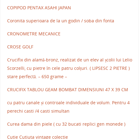
COPIPOD PENTAX ASAHI JAPAN
Coronita superioara de la un godin / soba din fonta
CRONOMETRE MECANICE
CROSE GOLF
Crucifix din alamă-bronz, realizat de un elev al școlii lui Lelio
Scorzelli, cu pietre în cele patru colțuri. ( LIPSESC 2 PIETRE )
stare perfectă. – 650 grame –
CRUCIFIX TABLOU GEAM BOMBAT DIMENSIUNI 47 X 39 CM
cu patru canale și controale individuale de volum. Pentru 4
perechi casti /4 casti simultan
Curea dama din piele ( cu 32 bucati replici gen monede )
Cutie Cutiuta vintage colectie