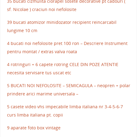
35 bucati cizmulita ciorapel sosete decorative pt cadouri (
sf. Nicolae ) craciun noi nefolosite
39 bucati atomizor minidozator recipient reincarcabil
lungime 10 cm
4 bucati noi nefolosite pret 100 ron – Descriere Instrument
pentru montat / extras valva roata
4 rotringuri + 6 capete rotring CELE DIN POZE ATENTIE
necesita servisare tus uscat etc
5 BUCATI NOI NEFOLOSITE – SEMICAGULA – neopren + polar
prindere arici marime universala –
5 casete video vhs impecabile limba italiana nr 3-4-5-6-7
curs limba italiana pt. copii
9 aparate foto box vintage