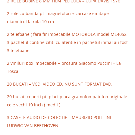
2 ROLE BOBINE 8 MM FILM PELICULA – CUPA DAVIS 1976
2 role cu banda pt. magnetofon + carcase emitape
diametrul la rola 10 cm –
2 telefoane ( fara fir impecabile MOTOROLA model ME4052-
3 pachetul contine cititi cu atentie in pachetul initial au fost
3 telefoane
2 viniluri box impecabile + brosura Giacomo Puccini – La
Tosca
20 BUCATI – VCD. VIDEO CD. NU SUNT FORMAT DVD.
20 bucati coperti pt. placi placa gramofon patefon originale
cele vechi 10 inch ( medii )
3 CASETE AUDIO DE COLECTIE – MAURIZIO POLLLINI –
LUDWIG VAN BEETHOVEN