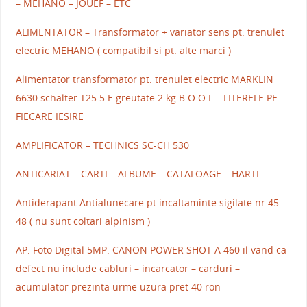
– MEHANO – JOUEF – ETC
ALIMENTATOR – Transformator + variator sens pt. trenulet
electric MEHANO ( compatibil si pt. alte marci )
Alimentator transformator pt. trenulet electric MARKLIN
6630 schalter T25 5 E greutate 2 kg B O O L – LITERELE PE
FIECARE IESIRE
AMPLIFICATOR – TECHNICS SC-CH 530
ANTICARIAT – CARTI – ALBUME – CATALOAGE – HARTI
Antiderapant Antialunecare pt incaltaminte sigilate nr 45 –
48 ( nu sunt coltari alpinism )
AP. Foto Digital 5MP. CANON POWER SHOT A 460 il vand ca
defect nu include cabluri – incarcator – carduri –
acumulator prezinta urme uzura pret 40 ron