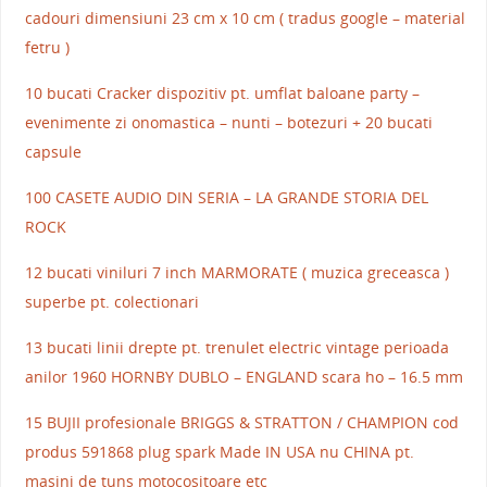
cadouri dimensiuni 23 cm x 10 cm ( tradus google – material
fetru )
10 bucati Cracker dispozitiv pt. umflat baloane party –
evenimente zi onomastica – nunti – botezuri + 20 bucati
capsule
100 CASETE AUDIO DIN SERIA – LA GRANDE STORIA DEL
ROCK
12 bucati viniluri 7 inch MARMORATE ( muzica greceasca )
superbe pt. colectionari
13 bucati linii drepte pt. trenulet electric vintage perioada
anilor 1960 HORNBY DUBLO – ENGLAND scara ho – 16.5 mm
15 BUJII profesionale BRIGGS & STRATTON / CHAMPION cod
produs 591868 plug spark Made IN USA nu CHINA pt.
masini de tuns motocositoare etc