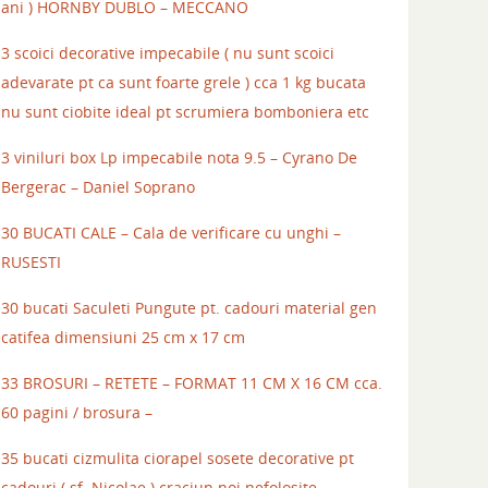
ani ) HORNBY DUBLO – MECCANO
3 scoici decorative impecabile ( nu sunt scoici
adevarate pt ca sunt foarte grele ) cca 1 kg bucata
nu sunt ciobite ideal pt scrumiera bomboniera etc
3 viniluri box Lp impecabile nota 9.5 – Cyrano De
Bergerac – Daniel Soprano
30 BUCATI CALE – Cala de verificare cu unghi –
RUSESTI
30 bucati Saculeti Pungute pt. cadouri material gen
catifea dimensiuni 25 cm x 17 cm
33 BROSURI – RETETE – FORMAT 11 CM X 16 CM cca.
60 pagini / brosura –
35 bucati cizmulita ciorapel sosete decorative pt
cadouri ( sf. Nicolae ) craciun noi nefolosite