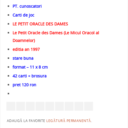
PT. cunoscatori
Carti de joc
LE PETIT ORACLE DES DAMES
Le Petit Oracle des Dames (Le Micul Oracol al
Doamnelor)
editia an 1997
stare buna
format – 11 x 8 cm
42 carti + brosura
pret 120 ron
ADAUGĂ LA FAVORITE
LEGĂTURĂ PERMANENTĂ
.