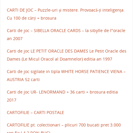
CARTI DE JOC – Puzzle-uri și mistere. Provoacă-ți inteligența.
Cu 100 de cărți + brosura
Carti de joc – SIBELLA ORACLE CARDS – la sibylle de l"oracle
an 2007
Carti de joc LE PETIT ORACLE DES DAMES Le Petit Oracle des
Dames (Le Micul Oracol al Doamnelor) editia an 1997
Carti de joc sigilate in tipla WHITE HORSE PATIENCE VIENA –
AUSTRIA 52 carti
Carti de joc UR- LENORMAND + 36 carti + brosura editia
2017
CARTOFILIE – CARTI POSTALE
CARTOFILIE pt. colectionari – plicuri 700 bucati pret 3.000
ron fix ( 4.2 RON BUC)