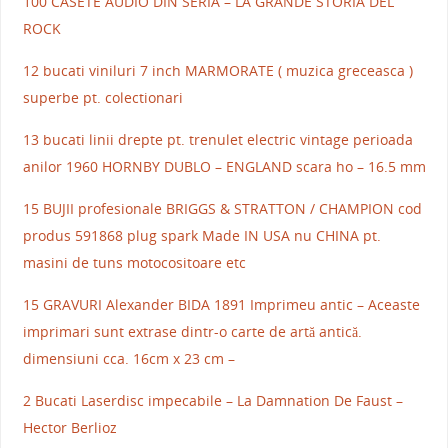
100 CASETE AUDIO DIN SERIA – LA GRANDE STORIA DEL
ROCK
12 bucati viniluri 7 inch MARMORATE ( muzica greceasca )
superbe pt. colectionari
13 bucati linii drepte pt. trenulet electric vintage perioada
anilor 1960 HORNBY DUBLO – ENGLAND scara ho – 16.5 mm
15 BUJII profesionale BRIGGS & STRATTON / CHAMPION cod
produs 591868 plug spark Made IN USA nu CHINA pt.
masini de tuns motocositoare etc
15 GRAVURI Alexander BIDA 1891 Imprimeu antic – Aceaste
imprimari sunt extrase dintr-o carte de artă antică.
dimensiuni cca. 16cm x 23 cm –
2 Bucati Laserdisc impecabile – La Damnation De Faust –
Hector Berlioz