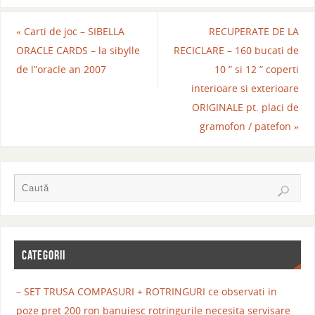
«
Carti de joc – SIBELLA
RECUPERATE DE LA
ORACLE CARDS – la sibylle
RECICLARE – 160 bucati de
de l”oracle an 2007
10 ” si 12 ” coperti
interioare si exterioare
ORIGINALE pt. placi de
gramofon / patefon
»
CATEGORII
– SET TRUSA COMPASURI + ROTRINGURI ce observati in
poze pret 200 ron banuiesc rotringurile necesita servisare