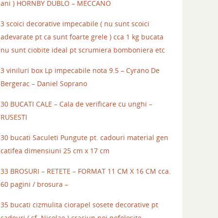
ani ) HORNBY DUBLO – MECCANO
3 scoici decorative impecabile ( nu sunt scoici
adevarate pt ca sunt foarte grele ) cca 1 kg bucata
nu sunt ciobite ideal pt scrumiera bomboniera etc
3 viniluri box Lp impecabile nota 9.5 – Cyrano De
Bergerac – Daniel Soprano
30 BUCATI CALE – Cala de verificare cu unghi –
RUSESTI
30 bucati Saculeti Pungute pt. cadouri material gen
catifea dimensiuni 25 cm x 17 cm
33 BROSURI – RETETE – FORMAT 11 CM X 16 CM cca.
60 pagini / brosura –
35 bucati cizmulita ciorapel sosete decorative pt
cadouri ( sf. Nicolae ) craciun noi nefolosite