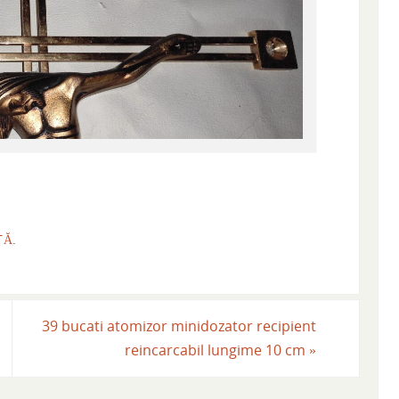
TĂ
.
39 bucati atomizor minidozator recipient
reincarcabil lungime 10 cm
»