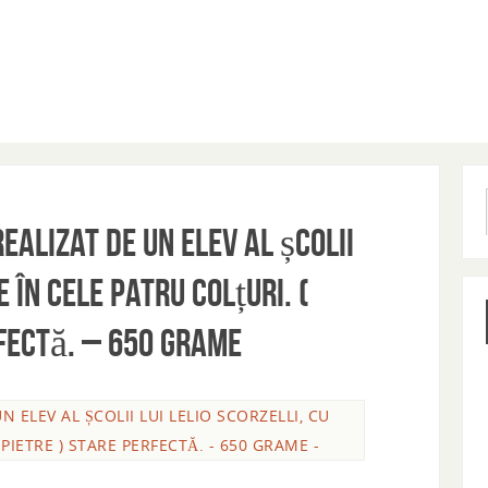
ealizat de un elev al școlii
e în cele patru colțuri. (
rfectă. – 650 grame
 ELEV AL ȘCOLII LUI LELIO SCORZELLI, CU
 PIETRE ) STARE PERFECTĂ. - 650 GRAME -