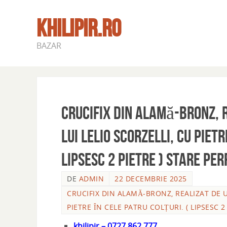
KHILIPIR.RO
BAZAR
Crucifix din alamă-bronz, r
lui Lelio Scorzelli, cu pietr
LIPSESC 2 PIETRE ) stare pe
DE
ADMIN
22 DECEMBRIE 2025
CRUCIFIX DIN ALAMĂ-BRONZ, REALIZAT DE UN
PIETRE ÎN CELE PATRU COLȚURI. ( LIPSESC 2
khilipir – 0727 862 777