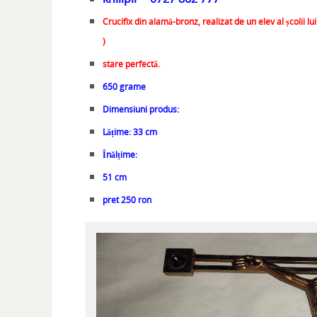
Crucifix din alamă-bronz, realizat de un elev al școlii lui
)
stare perfectă.
650 grame
Dimensiuni produs:
Lățime: 33 cm
Înălțime:
51 cm
pret 250 ron