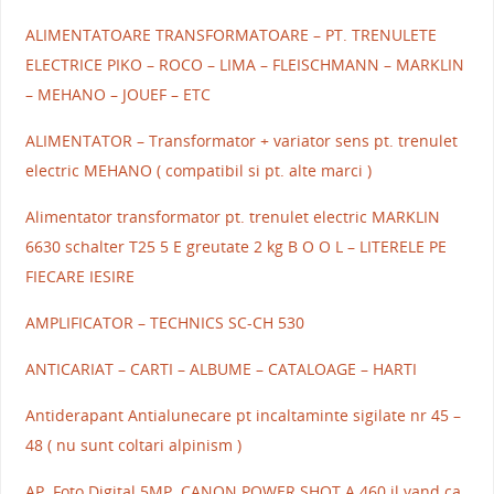
ALIMENTATOARE TRANSFORMATOARE – PT. TRENULETE
ELECTRICE PIKO – ROCO – LIMA – FLEISCHMANN – MARKLIN
– MEHANO – JOUEF – ETC
ALIMENTATOR – Transformator + variator sens pt. trenulet
electric MEHANO ( compatibil si pt. alte marci )
Alimentator transformator pt. trenulet electric MARKLIN
6630 schalter T25 5 E greutate 2 kg B O O L – LITERELE PE
FIECARE IESIRE
AMPLIFICATOR – TECHNICS SC-CH 530
ANTICARIAT – CARTI – ALBUME – CATALOAGE – HARTI
Antiderapant Antialunecare pt incaltaminte sigilate nr 45 –
48 ( nu sunt coltari alpinism )
AP. Foto Digital 5MP. CANON POWER SHOT A 460 il vand ca