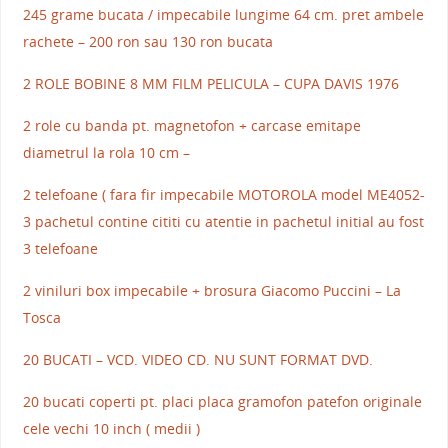
245 grame bucata / impecabile lungime 64 cm. pret ambele
rachete – 200 ron sau 130 ron bucata
2 ROLE BOBINE 8 MM FILM PELICULA – CUPA DAVIS 1976
2 role cu banda pt. magnetofon + carcase emitape
diametrul la rola 10 cm –
2 telefoane ( fara fir impecabile MOTOROLA model ME4052-
3 pachetul contine cititi cu atentie in pachetul initial au fost
3 telefoane
2 viniluri box impecabile + brosura Giacomo Puccini – La
Tosca
20 BUCATI – VCD. VIDEO CD. NU SUNT FORMAT DVD.
20 bucati coperti pt. placi placa gramofon patefon originale
cele vechi 10 inch ( medii )