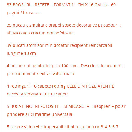
33 BROSURI – RETETE – FORMAT 11 CM X 16 CM cca. 60
pagini / brosura –
35 bucati cizmulita ciorapel sosete decorative pt cadouri (
sf. Nicolae ) craciun noi nefolosite
39 bucati atomizor minidozator recipient reincarcabil
lungime 10 cm
4 bucati noi nefolosite pret 100 ron – Descriere Instrument
pentru montat / extras valva roata
4 rotringuri + 6 capete rotring CELE DIN POZE ATENTIE
necesita servisare tus uscat etc
5 BUCATI NOI NEFOLOSITE – SEMICAGULA – neopren + polar
prindere arici marime universala –
5 casete video vhs impecabile limba italiana nr 3-4-5-6-7