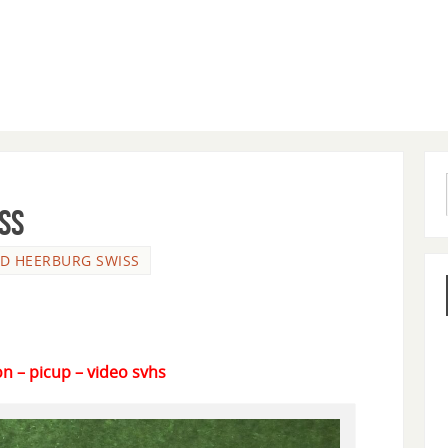
SS
LD HEERBURG SWISS
n – picup – video svhs