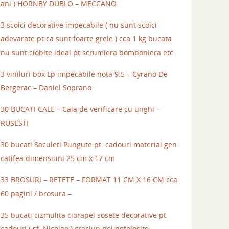
ani ) HORNBY DUBLO – MECCANO
3 scoici decorative impecabile ( nu sunt scoici
adevarate pt ca sunt foarte grele ) cca 1 kg bucata
nu sunt ciobite ideal pt scrumiera bomboniera etc
3 viniluri box Lp impecabile nota 9.5 – Cyrano De
Bergerac – Daniel Soprano
30 BUCATI CALE – Cala de verificare cu unghi –
RUSESTI
30 bucati Saculeti Pungute pt. cadouri material gen
catifea dimensiuni 25 cm x 17 cm
33 BROSURI – RETETE – FORMAT 11 CM X 16 CM cca.
60 pagini / brosura –
35 bucati cizmulita ciorapel sosete decorative pt
cadouri ( sf. Nicolae ) craciun noi nefolosite